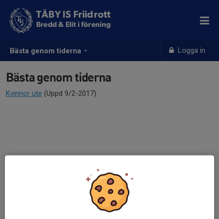
TÄBY IS Friidrott
Bredd & Elit i förening
Logga in
Bästa genom tiderna
Bästa genom tiderna
Kvinnor ute
(Uppd 9/2-2017)