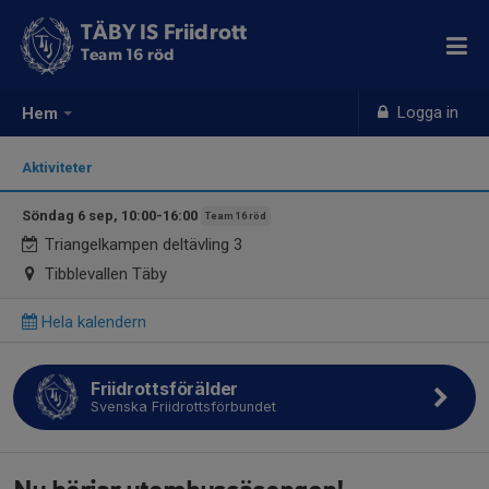
TÄBY IS Friidrott
Team 16 röd
Logga in
Hem
Aktiviteter
Söndag 6 sep, 10:00-16:00
Team 16 röd
Triangelkampen deltävling 3
Tibblevallen Täby
Hela kalendern
Friidrottsförälder
Svenska Friidrottsförbundet