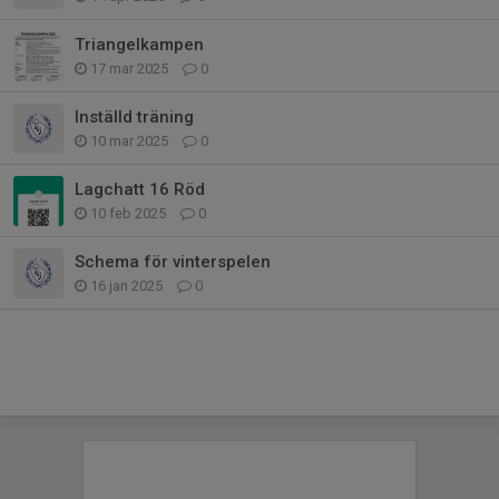
Triangelkampen
17 mar 2025
0
Inställd träning
10 mar 2025
0
Lagchatt 16 Röd
10 feb 2025
0
Schema för vinterspelen
16 jan 2025
0