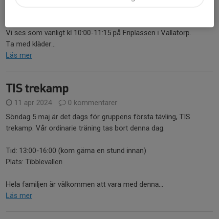
På söndag börjar terminens första träning. Vi ser mycket fram
emot höstens roliga träningspass med alla barn.
Vi ses som vanligt kl 10:00-11:15 på Friplassen i Vallatorp.
Ta med kläder...
Läs mer
TIS trekamp
11 apr 2024
0 kommentarer
Söndag 5 maj är det dags för gruppens första tävling, TIS
trekamp. Vår ordinarie träning tas bort denna dag.
Tid: 13:00-16:00 (kom gärna en stund innan)
Plats: Tibblevallen
Hela familjen är välkommen att vara med denna...
Läs mer