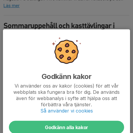
Läs mer
Sommaruppehåll och kasttävlingar i
höst
8 jun 2025
0 kommentarer
Utomhussäsongen denna vår gick väldigt snabbt och vi tränare
konstaterade att vi redan tränat vår sista träning inför
sommaren. Idag var det Täby Open på Tibblevallen och nästa
söndag är vi tränare borta på olika tävlingar....
Godkänn kakor
Läs mer
Vi använder oss av kakor (cookies) för att vår
webbplats ska fungera bra för dig. De används
Ingen kastträning 8/2
även för webbanalys i syfte att hjälpa oss att
förbättra våra tjänster.
6 feb 2025
0 kommentarer
Så använder vi cookies
Pga flera sjuka tränare så blir tyvärr denna veckas (lördag 8/2)
kastträning inställd.
Godkänn alla kakor