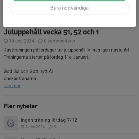
Hälsar tränarna
Bara nödvändiga
Läs mer
Juluppehåll vecka 51, 52 och 1
18 dec 2024
0 kommentarer
Kastträningen på lördagar tar juluppehåll. Vi ses igen nästa år!
Träningarna startar på lördag 11e Januari.
God Jul och Gott nytt År
önskar tränarna
Läs mer
Fler nyheter
Ingen träning lördag 7/12
4 dec 2024
0