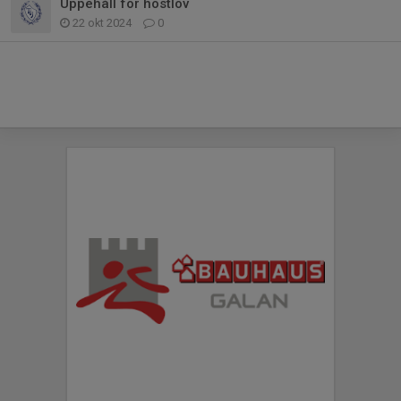
Uppehåll för höstlov
22 okt 2024
0