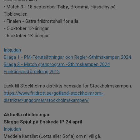
• Match 3 - 18 september
Täby,
Bromma, Hässelby på
Tibblevallen
• Finalen - Sätra friidrottshall för
alla
- 5 oktober 12-åringar
- 6 oktober 13-åringar
Inbjudan
Bilaga 1 - PM-Förutsättningar och Regler-Sthlmskampen 2024
Bilaga 2 - Match grenprogram -Sthlmskampen 2024
Funktionärsfördelning 2012
Länk till Stockholms distrikts hemsida för Stockholmskampen:
https://www.friidrott.se/gotland-stockholm/om-
distriktet/ungdomar/stockholmskampen/
Aktuella utbildningar
Slägga Spjut på Enskede IP 24 april
Inbjudan
Meddela kansliet (Lotta eller Sofia) om ni vill gå.