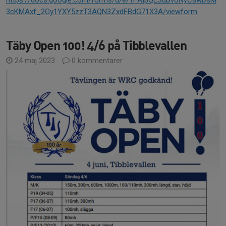
https://docs.google.com/forms/d/e/1FAIpQLSdBvoNyC8wDsM
3cKMAxf_2Gy1YXY5zzT3AQN3ZxdFBdG71X3A/viewform
Täby Open 100! 4/6 på Tibblevallen
24 maj 2023
0 kommentarer