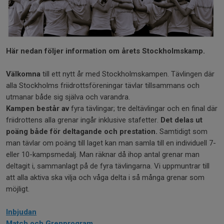
Här nedan följer information om årets Stockholmskamp.
Välkomna
till ett nytt år med Stockholmskampen. Tävlingen där
alla Stockholms friidrottsföreningar tävlar tillsammans och
utmanar både sig själva och varandra.
Kampen består av
fyra tävlingar; tre deltävlingar och en final där
friidrottens alla grenar ingår inklusive stafetter.
Det delas ut
poäng både för deltagande och prestation.
Samtidigt som
man tävlar om poäng till laget kan man samla till en individuell 7-
eller 10-kampsmedalj. Man räknar då ihop antal grenar man
deltagit i, sammanlagt på de fyra tävlingarna. Vi uppmuntrar till
att alla aktiva ska vilja och våga delta i så många grenar som
möjligt.
Inbjudan
Match och Grenprogram