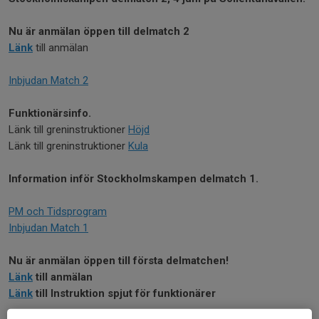
Nu är anmälan öppen till delmatch 2
Länk
till anmälan
Inbjudan Match 2
Funktionärsinfo.
Länk till greninstruktioner
Höjd
Länk till greninstruktioner
Kula
Information inför Stockholmskampen delmatch 1.
PM och Tidsprogram
Inbjudan Match 1
Nu är anmälan öppen till första delmatchen!
Länk
till anmälan
Länk
till Instruktion spjut för funktionärer