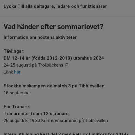
Lycka Till alla deltagare, ledare och funktionärer
Vad händer efter sommarlovet?
Information om höstens aktiviteter
Tävlingar:
DM 12-14 år (födda 2012-2010) utomhus 2024
24-25 augusti på Trollbäckens IP
Länk
här
Stockholmskampen delmatch 3 på Tibblevallen
18 september
För Tränare:
Tränarmöte Team 12's tränare:
26 augusti kl 19.30 Konferensrummet på Tibblevallen
Intern utbildning Kast del 2 med Patrick Lindfors för 2014-