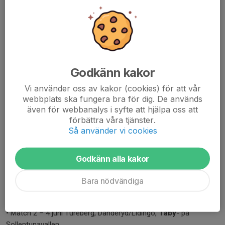
Välkommen
till ett nytt år med Stockholmskampen. Tävlingen
där alla Stockholms friidrottsföreningar tävlar tillsammans och
utmanar både sig själva och varandra. Stockholmskampen är en
lagtävling för distriktets friidrottsungdomar i åldrarna 12-13 år är
de deltagande föreningarna hjälps åt med att arrangera
tävlingarna. 2024 är det dags för aktiva födda 2011 respektive
Godkänn kakor
2012 att vara med.
Kampen består av
fyra tävlingar;
tre deltävlingar och en final där
Vi använder oss av kakor (cookies) för att vår
friidrottens alla grenar ingår inklusive stafetter. Det delas ut
webbplats ska fungera bra för dig. De används
även för webbanalys i syfte att hjälpa oss att
poäng både för deltagande och prestation. Samtidigt som man
förbättra våra tjänster.
tävlar om poäng till laget kan man samla till en individuell 7- eller
Så använder vi cookies
10-kampsmedalj. Man
räknar då ihop antal grenar man deltagit i, sammanlagt, på de
fyra tävlingarna.
Godkänn alla kakor
Matchdatum och arenor - Stockholmskampen 2024
Norrgruppen (där Täby ingår)
Bara nödvändiga
• Match 1 - 5 maj Bromma + Sundbyberg/Duvbo för
alla
norrklubba
r på Spånga IP
• Match 2 – 4 juni Tureberg, Danderyd/Lidingö,
Täby
- på
Sollentunavallen