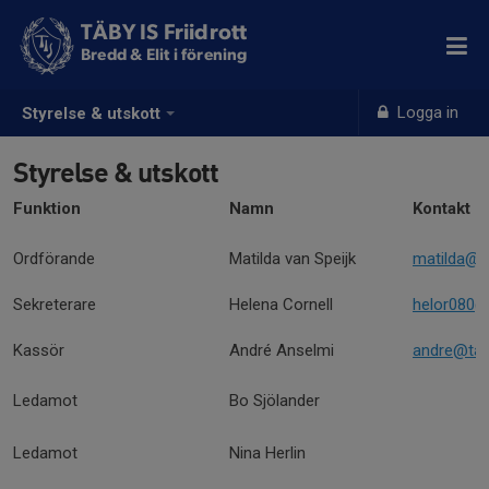
TÄBY IS Friidrott
Bredd & Elit i förening
Logga in
Styrelse & utskott
Styrelse & utskott
Funktion
Namn
Kontakt
Ordförande
Matilda van Speijk
matilda@ta
Sekreterare
Helena Cornell
helor080@
Kassör
André Anselmi
andre@taby
Ledamot
Bo Sjölander
Ledamot
Nina Herlin