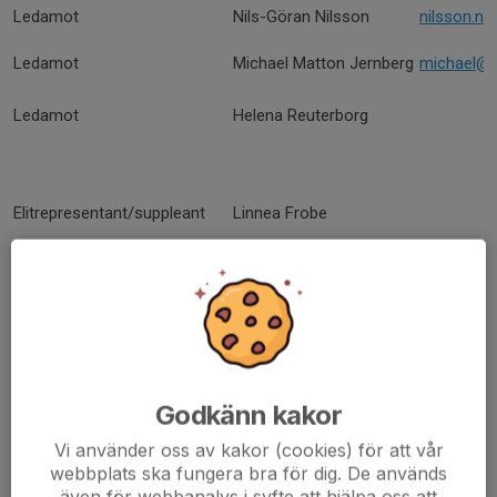
Ledamot
Nils-Göran Nilsson
nilsson.n
Ledamot
Michael Matton Jernberg
michael@m
Ledamot
Helena Reuterborg
Elitrepresentant/suppleant
Linnea Frobe
Revisor
David Svensson
Valberedningens ordförande
Olle Hansson
hansson.s
Godkänn kakor
Vi använder oss av kakor (cookies) för att vår
webbplats ska fungera bra för dig. De används
även för webbanalys i syfte att hjälpa oss att