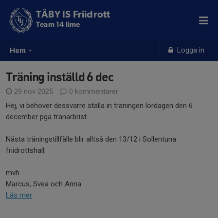
TÄBY IS Friidrott
Team 14 lime
Logga in
Hem
Träning inställd 6 dec
29 nov 2025
0 kommentarer
Hej, vi behöver dessvärre ställa in träningen lördagen den 6
december pga tränarbrist.
Nästa träningstillfälle blir alltså den 13/12 i Sollentuna
friidrottshall.
mvh
Marcus, Svea och Anna
Läs mer