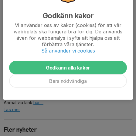
Godkänn kakor
Vi använder oss av kakor (cookies) för att vår
webbplats ska fungera bra för dig. De används
även för webbanalys i syfte att hjälpa oss att
förbättra våra tjänster.
Så använder vi cookies
Påminnelse att anmäla till Intern Stavutbildning för tränare i Täby
Godkänn alla kakor
IS för barn 10-13 år (födda 2011-2014)
Måndag 9 december samt måndag 16 december kl 19-21
Bara nödvändiga
Sollentunahallen
Anmälan senast 6 december
Anmäl via länk
här....
Läs mer
Fler nyheter