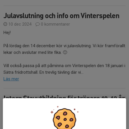
Julavslutning och info om Vinterspelen
10 dec 2024
0 kommentarer
Hej!
På lördag den 14 december kör vi julavslutning. Vi kör framförallt
lekar och avslutar med lite fika. 🙂
Vill också passa på att påminna om Vinterspelen den 18 januari i
Sätra friidrottshall. En trevlig tävling där vi...
Läs mer
Intern Stavutbildning för tränare 10-13 år
5 dec 2024
0 kommentarer