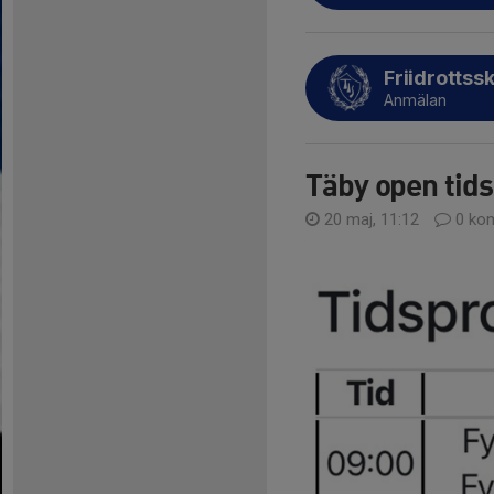
Friidrotts
Anmälan
Täby open tid
20 maj, 11:12
0 ko