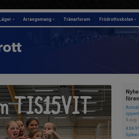
Läger
Arrangemang
Tränarforum
Friidrottsskolan
rott
Nyhe
före
Anmälan
öppen!
4 aug
4:04.9
Sjöber