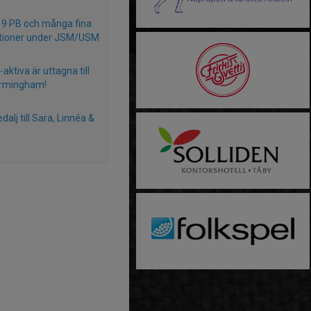
, 9 PB och många fina
tioner under JSM/USM
aktiva är uttagna till
irmingham!
alj till Sara, Linnéa &