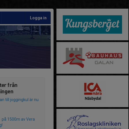
Logga in
ter från
ningen
 till joggingkul är nu
1 på 1500m av Vera
g!