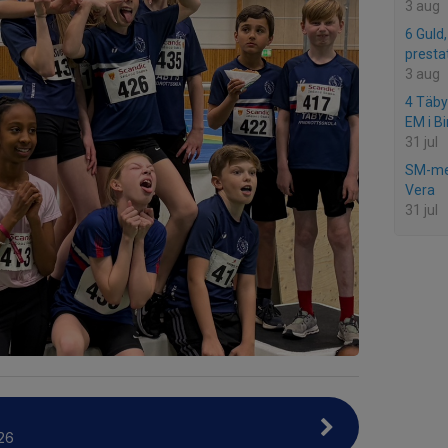
3 aug
6 Guld
presta
3 aug
4 Täby-
EM i B
31 jul
SM-med
Vera
31 jul
26