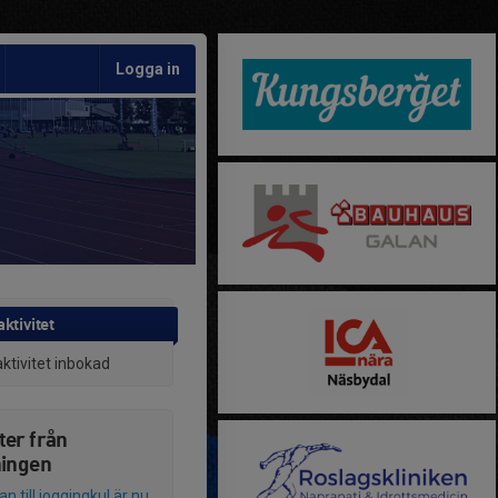
Logga in
ktivitet
aktivitet inbokad
ter från
ningen
 till joggingkul är nu