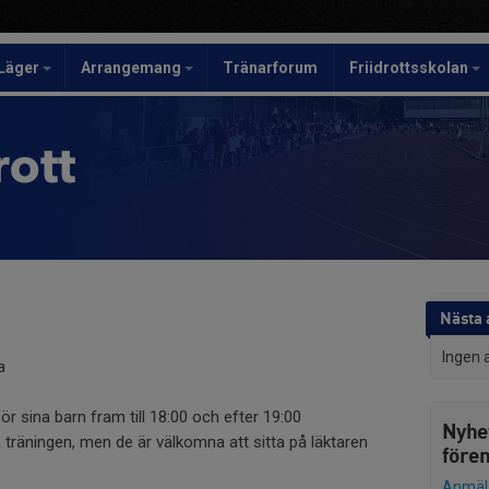
Läger
Arrangemang
Tränarforum
Friidrottsskolan
rott
Nästa a
Ingen 
a
ör sina barn fram till 18:00 och efter 19:00
Nyhe
å träningen, men de är välkomna att sitta på läktaren
före
Anmälan