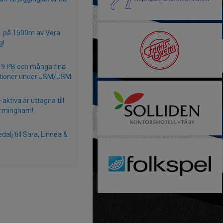
1 på 1500m av Vera
g!
, 9 PB och många fina
tioner under JSM/USM
aktiva är uttagna till
irmingham!
alj till Sara, Linnéa &