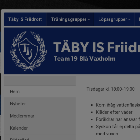
Täby IS Friidrott
Träningsgrupper
Löpargrupper
TÄBY IS Friid
Team 19 Blå Vaxholm
Tisdagar kl. 18:00-19:00
Hem
Nyheter
Kom ihåg vattenflask
Kläder efter väder
Medlemmar
Föräldrar har ansvar f
Syskon får ej delta p
Kalender
med vuxen.