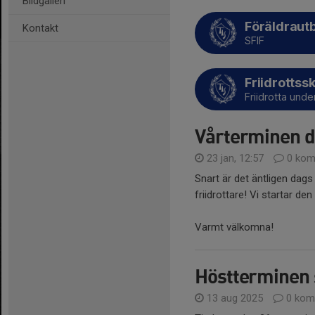
Bildgalleri
Föräldrautb
Kontakt
SFIF
Friidrottss
Friidrotta un
Vårterminen dr
23 jan, 12:57
0 kom
Snart är det äntligen dags
friidrottare! Vi startar den
Varmt välkomna!
Höstterminen s
13 aug 2025
0 kom