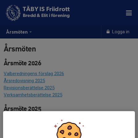
TÄBY IS Friidrott
Bredd & Elit i förening
Logga in
Årsmöten
Årsmöten
Årsmöte 2026
Valberedningens förslag 2026
Årsredovisning 2025
Revisionsberättelse 2025
Verksamhetsberättelse 2025
Årsmöte 2025
Valberedningens förslag 2025
Årsredovisning 2024
Revisionsberättelse