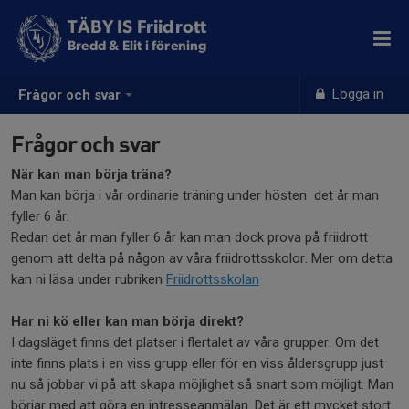
TÄBY IS Friidrott
Bredd & Elit i förening
Logga in
Frågor och svar
Frågor och svar
När kan man börja träna?
Man kan börja i vår ordinarie träning under hösten det år man
fyller 6 år.
Redan det år man fyller 6 år kan man dock prova på friidrott
genom att delta på någon av våra friidrottsskolor. Mer om detta
kan ni läsa under rubriken
Friidrottsskolan
Har ni kö eller kan man börja direkt?
I dagsläget finns det platser i flertalet av våra grupper. Om det
inte finns plats i en viss grupp eller för en viss åldersgrupp just
nu så jobbar vi på att skapa möjlighet så snart som möjligt. Man
börjar med att göra en intresseanmälan. Det är ett mycket stort