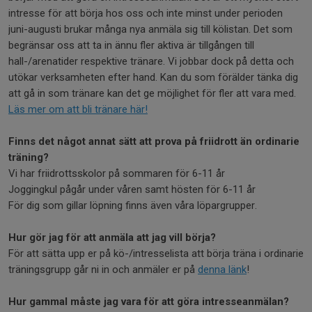
intresse för att börja hos oss och inte minst under perioden
juni-augusti brukar många nya anmäla sig till kölistan. Det som
begränsar oss att ta in ännu fler aktiva är tillgången till
hall-/arenatider respektive tränare. Vi jobbar dock på detta och
utökar verksamheten efter hand. Kan du som förälder tänka dig
att gå in som tränare kan det ge möjlighet för fler att vara med.
Läs mer om att bli tränare här!
Finns det något annat sätt att prova på friidrott än ordinarie
träning?
Vi har friidrottsskolor på sommaren för 6-11 år
Joggingkul pågår under våren samt hösten för 6-11 år
För dig som gillar löpning finns även våra löpargrupper.
Hur gör jag för att anmäla att jag vill börja?
För att sätta upp er på kö-/intresselista att börja träna i ordinarie
träningsgrupp går ni in och anmäler er på
denna länk
!
Hur gammal måste jag vara för att göra intresseanmälan?