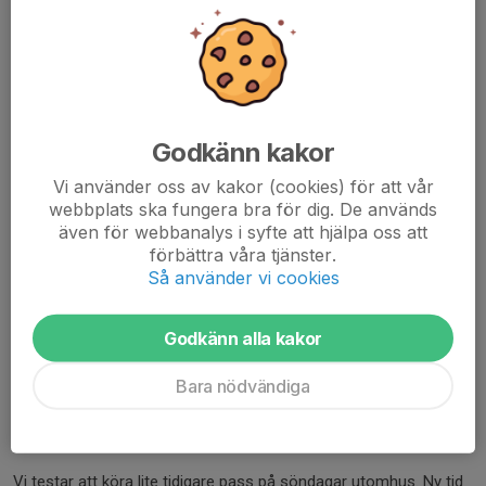
Träning
4 nov 2025
0 kommentarer
Hej!
Nu börjar inomhussäsongen!
Godkänn kakor
På
söndagar
kommer vi träna
18:00-19:00 inomhus
på
Vi använder oss av kakor (cookies) för att vår
Campus. Kom ihåg inneskor! Eftersom vi är väldigt få tränare
webbplats ska fungera bra för dig. De används
skulle vi på söndagar önska hjälp från förälder/föräldrar stötta.
även för webbanalys i syfte att hjälpa oss att
förbättra våra tjänster.
Torsdagar
ha...
Så använder vi cookies
Läs mer
Godkänn alla kakor
Ny tid på söndagar!
Bara nödvändiga
30 aug 2025
1 kommentar
Hej!
Vi testar att köra lite tidigare pass på söndagar utomhus. Ny tid