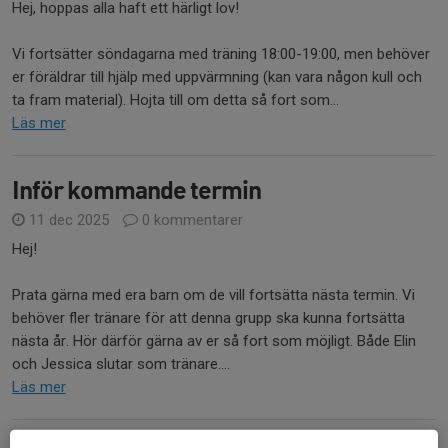
Hej, hoppas alla haft ett härligt lov!
Vi fortsätter söndagarna med träning 18:00-19:00, men behöver
er föräldrar till hjälp med uppvärmning (kan vara någon kull och
ta fram material). Hojta till om detta så fort som...
Läs mer
Inför kommande termin
11 dec 2025
0 kommentarer
Hej!
Prata gärna med era barn om de vill fortsätta nästa termin. Vi
behöver fler tränare för att denna grupp ska kunna fortsätta
nästa år. Hör därför gärna av er så fort som möjligt. Både Elin
och Jessica slutar som tränare....
Läs mer