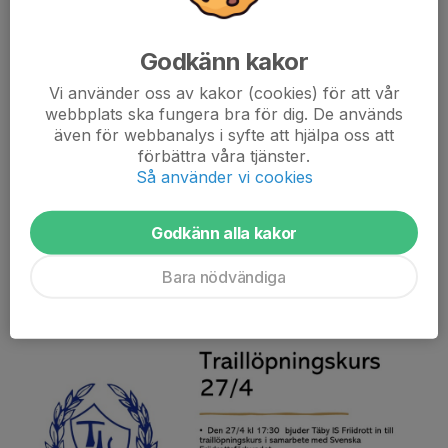
Godkänn kakor
Vi använder oss av kakor (cookies) för att vår
Terminsstart Täby IS löpargrupp
webbplats ska fungera bra för dig. De används
Vi välkomnar nya och gamla medlemmar. Vi träffas måndagar
även för webbanalys i syfte att hjälpa oss att
med start den 21 augusti vid Ensta krog klockan 18.30 och håller
förbättra våra tjänster.
på till ca 20.00. Måndagspassen är uppbyggda med
Så använder vi cookies
uppvärmningsjogg,...
Läs mer
Godkänn alla kakor
Bara nödvändiga
Traillöparkurs 27/4
14 apr 2023
0 kommentarer