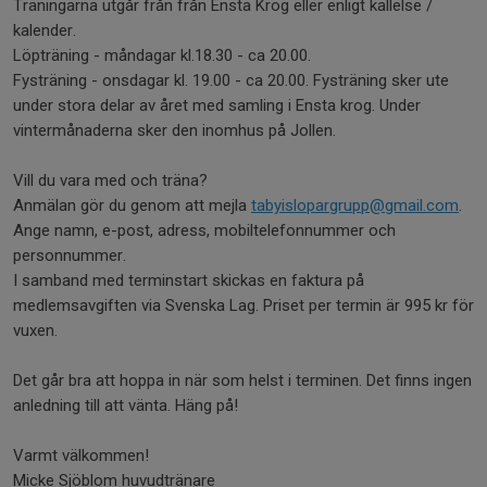
Träningarna utgår från från Ensta Krog eller enligt kallelse /
kalender.
Löpträning - måndagar kl.18.30 - ca 20.00.
Fysträning - onsdagar kl. 19.00 - ca 20.00. Fysträning sker ute
under stora delar av året med samling i Ensta krog. Under
vintermånaderna sker den inomhus på Jollen.
Vill du vara med och träna?
Anmälan gör du genom att mejla
tabyislopargrupp@gmail.com
.
Ange namn, e-post, adress, mobiltelefonnummer och
personnummer.
I samband med terminstart skickas en faktura på
medlemsavgiften via Svenska Lag. Priset per termin är 995 kr för
vuxen.
Det går bra att hoppa in när som helst i terminen. Det finns ingen
anledning till att vänta. Häng på!
Varmt välkommen!
Micke Sjöblom huvudtränare