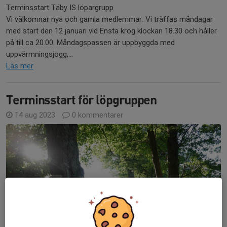
Terminsstart Täby IS löpargrupp
Vi välkomnar nya och gamla medlemmar. Vi träffas måndagar
med start den 12 januari vid Ensta krog klockan 18.30 och håller
på till ca 20.00. Måndagspassen är uppbyggda med
uppvärmningsjogg,...
Läs mer
Terminsstart för löpgruppen
14 aug 2023
0 kommentarer