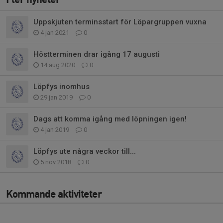
Uppskjuten terminsstart för Löpargruppen vuxna
4 jan 2021
0
Höstterminen drar igång 17 augusti
14 aug 2020
0
Löpfys inomhus
29 jan 2019
0
Dags att komma igång med löpningen igen!
4 jan 2019
0
Löpfys ute några veckor till...
5 nov 2018
0
Kommande aktiviteter