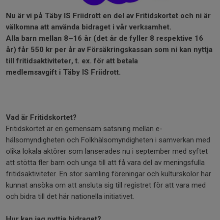
Nu är vi på Täby IS Friidrott en del av Fritidskortet och ni är
välkomna att använda bidraget i vår verksamhet.
Alla barn mellan 8–16 år (det år de fyller 8 respektive 16
år) får 550 kr per år av Försäkringskassan som ni kan nyttja
till fritidsaktiviteter, t. ex. för att betala
medlemsavgift i Täby IS Friidrott.
Vad är Fritidskortet?
Fritidskortet är en gemensam satsning mellan e-
hälsomyndigheten och Folkhälsomyndigheten i samverkan med
olika lokala aktörer som lanserades nu i september med syftet
att stötta fler barn och unga till att få vara del av meningsfulla
fritidsaktiviteter. En stor samling föreningar och kulturskolor har
kunnat ansöka om att ansluta sig till registret för att vara med
och bidra till det här nationella initiativet.
Hur kan jag nyttja bidraget?