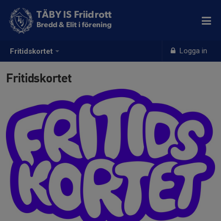
TÄBY IS Friidrott
Bredd & Elit i förening
Logga in
Fritidskortet
Fritidskortet