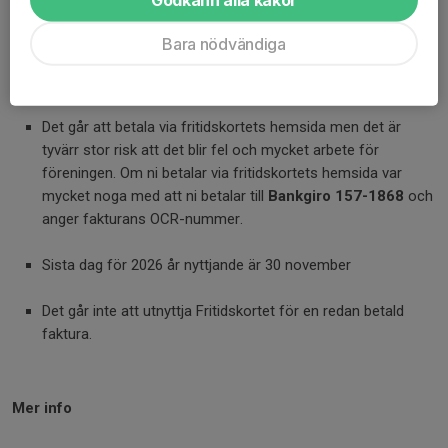
Viktigt att veta
För att kunna nyttja Fritidskortet måste aktiviteten vara
Bara nödvändiga
regelbunden, minst 6 tillfällen på en sammanhängande
period på 6 månader.
Det går att betala via fritidskortets hemsida men det är
tyvärr stor risk att det blir fel och mycket arbete för
föreningen. Om ni betalar via fritidskortets hemsida var
mycket noga med att ni betalar till
Bankgiro 157-1868
och
anger fakturans OCR-nummer.
Sista dag för 2026 år nyttjande är 30 november
Det går inte att utnyttja Fritidskortet för en redan betald
faktura.
Mer info