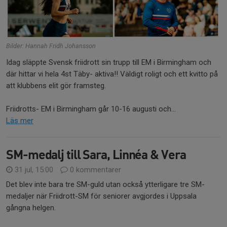
Bilder: Hannah Fridh Johansson
Idag släppte Svensk friidrott sin trupp till EM i Birmingham och
där hittar vi hela 4st Täby- aktiva!! Väldigt roligt och ett kvitto på
att klubbens elit gör framsteg.
Friidrotts- EM i Birmingham går 10-16 augusti och...
Läs mer
SM-medalj till Sara, Linnéa & Vera
31 jul, 15:00
0 kommentarer
Det blev inte bara tre SM-guld utan också ytterligare tre SM-
medaljer när Friidrott-SM för seniorer avgjordes i Uppsala
gångna helgen.