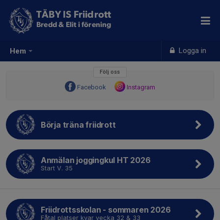
TÄBY IS Friidrott
Bredd & Elit i förening
Logga in
Hem
Följ oss
Facebook
Instagram
Börja träna friidrott
Anmälan joggingkul HT 2026
Start V. 35
Friidrottsskolan - sommaren 2026
Fåtal platser kvar vecka 32 & 33