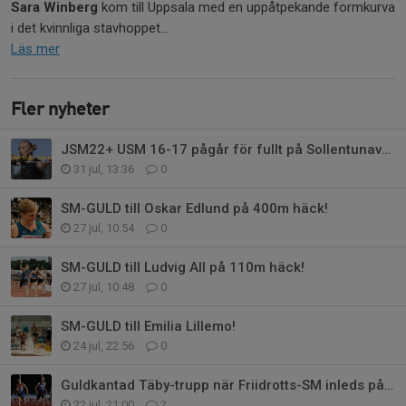
Sara Winberg
kom till Uppsala med en uppåtpekande formkurva
i det kvinnliga stavhoppet...
Läs mer
Fler nyheter
JSM22+ USM 16-17 pågår för fullt på Sollentunavallen
31 jul, 13:36
0
SM-GULD till Oskar Edlund på 400m häck!
27 jul, 10:54
0
SM-GULD till Ludvig All på 110m häck!
27 jul, 10:48
0
SM-GULD till Emilia Lillemo!
24 jul, 22:56
0
Guldkantad Täby-trupp när Friidrotts-SM inleds på fredag
22 jul, 21:00
2