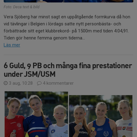
Foto: Deca text & bild
Vera Sjöberg har minst sagt en uppåtgående formkurva då hon
vid tävlingar i Belgien i lördags satte nytt personbästa- och
förbättrade sitt eget klubbrekord- på 1500m med tiden 4:04,91.
Tiden gör henne femma genom tiderna...
Läs mer
6 Guld, 9 PB och många fina prestationer
under JSM/USM
3 aug, 10:28
4 kommentarer