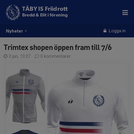
TÄBY IS Friidrott
Bredd & Elit i förening
Logga in
Nyheter
Trimtex shopen öppen fram till 7/6
3 jun, 13:27
0 kommentarer