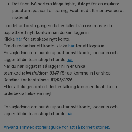
Det finns två sorters långa tights,
Adapt
för en mjukare
passform passar för träning,
Fast
med ett mer avancerat
material.
Om det är första gången du beställer från oss måste du
upprätta ett nytt konto innan du kan logga in.
Klicka
här
för att skapa nytt konto.
Om du redan har ett konto, klicka
här
för att logga in.
En vägledning om hur du upprättar nytt konto, loggar in och
lägger till din teamshop hittar du
här
När du har loggat in så lägger ni in er unika
teamkod
tabyisfriidrott-3347
för att komma in i er shop
Deadline för beställning:
07/06/2026
Efter att du genomfört din beställning kommer du att få en
orderbekräftelse via mejl.
En vägledning om hur du upprättar nytt konto, loggar in och
lägger till din teamshop hittar du
här
Använd Trimtex storleksguide för att få korrekt storlek.