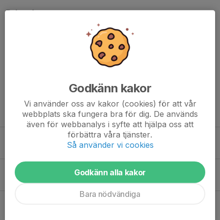
Dela nyhet
Kommentarer
Godkänn kakor
Vi använder oss av kakor (cookies) för att vår
Tidigare nyheter
webbplats ska fungera bra för dig. De används
även för webbanalys i syfte att hjälpa oss att
förbättra våra tjänster.
Anmälan till joggingkul är nu öppen!
Så använder vi cookies
4 aug, 12:23
0
4:04.91 på 1500m av Vera Sjöberg!
Godkänn alla kakor
3 aug, 14:00
0
Bara nödvändiga
6 Guld, 9 PB och många fina prestationer under JSM/USM
3 aug, 10:28
4