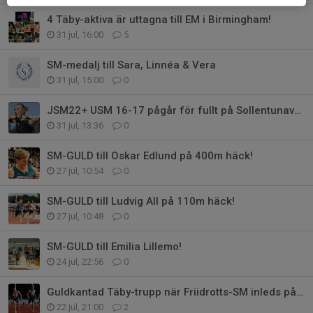
4 Täby-aktiva är uttagna till EM i Birmingham!
31 jul, 16:00
5
SM-medalj till Sara, Linnéa & Vera
31 jul, 15:00
0
JSM22+ USM 16-17 pågår för fullt på Sollentunavallen
31 jul, 13:36
0
SM-GULD till Oskar Edlund på 400m häck!
27 jul, 10:54
0
SM-GULD till Ludvig All på 110m häck!
27 jul, 10:48
0
SM-GULD till Emilia Lillemo!
24 jul, 22:56
0
Guldkantad Täby-trupp när Friidrotts-SM inleds på fredag
22 jul, 21:00
2