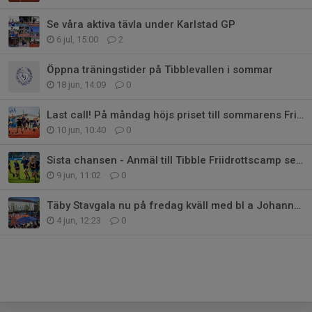
Se våra aktiva tävla under Karlstad GP
6 jul, 15:00
2
Öppna träningstider på Tibblevallen i sommar
18 jun, 14:09
0
Last call! På måndag höjs priset till sommarens Friidrottsskola
10 jun, 10:40
0
Sista chansen - Anmäl till Tibble Friidrottscamp senast torsdag
9 jun, 11:02
0
Täby Stavgala nu på fredag kväll med bl a Johanna Duplantis
4 jun, 12:23
0