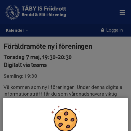
TÄBY IS Friidrott
Bredd & Elit i förening
Logga in
Kalender
Föräldramöte ny i föreningen
Torsdag 7 maj, 19:30-20:30
Digitalt via teams
Samling: 19:30
Välkommen som ny i föreningen. Under denna digitala
informationsträff får du som vårdnadshavare viktig
information om föreningen och sporten friidrott.
Mötet är digitalt och det går bra att lyssna på under
kvällspromenaden eller framför datorn.
Länk kommer publiceras i denna kallelse vid senare
tillfälle men innan träffen.