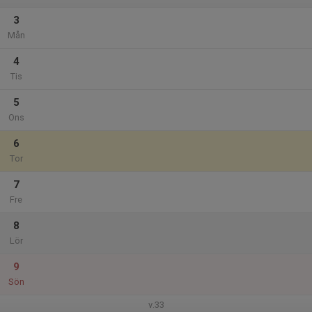
3
Mån
4
Tis
5
Ons
6
Tor
7
Fre
8
Lör
9
Sön
v.33