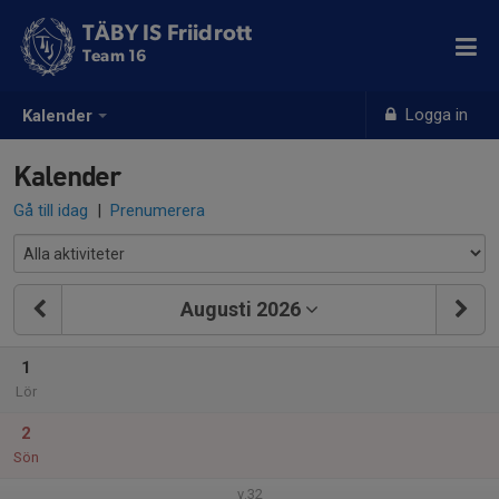
TÄBY IS Friidrott
Team 16
Logga in
Kalender
Kalender
Gå till idag
|
Prenumerera
Augusti 2026
1
Lör
2
Sön
v.32