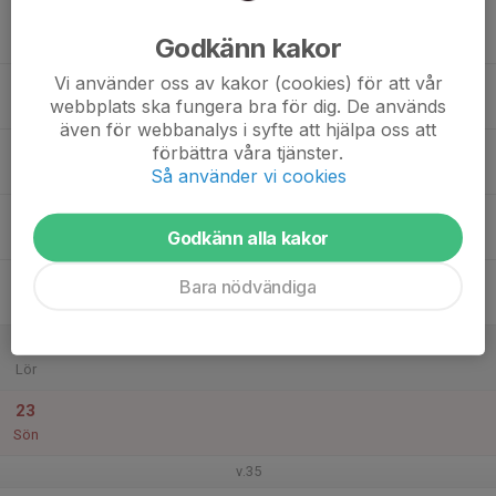
17
Godkänn kakor
Mån
Vi använder oss av kakor (cookies) för att vår
18
webbplats ska fungera bra för dig. De används
Tis
även för webbanalys i syfte att hjälpa oss att
19
förbättra våra tjänster.
Så använder vi cookies
Ons
20
Godkänn alla kakor
Tor
21
Bara nödvändiga
Fre
22
Lör
23
Sön
v.35