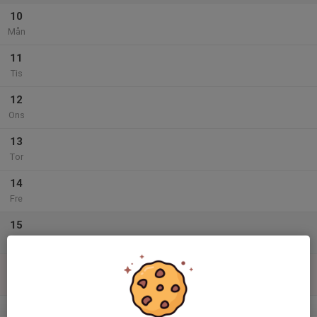
10
Mån
11
Tis
12
Ons
13
Tor
14
Fre
15
Lör
16
Sön
v.34