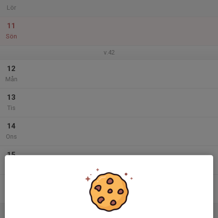
Lör
11
Sön
v.42
12
Mån
13
Tis
14
Ons
15
Tor
16
Fre
17