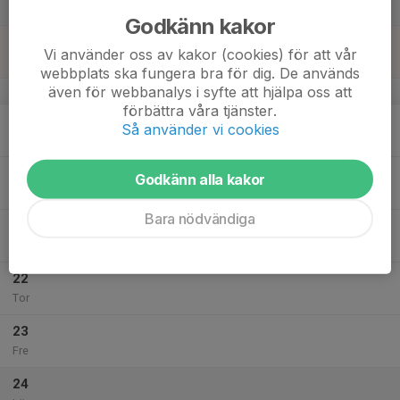
Lör
Godkänn kakor
18
Vi använder oss av kakor (cookies) för att vår
Sön
webbplats ska fungera bra för dig. De används
även för webbanalys i syfte att hjälpa oss att
v.43
förbättra våra tjänster.
19
Så använder vi cookies
Mån
20
Godkänn alla kakor
Tis
Bara nödvändiga
21
Ons
22
Tor
23
Fre
24