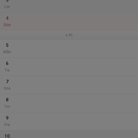
3
Lör
4
Sön
v.41
5
Mån
6
Tis
7
Ons
8
Tor
9
Fre
10