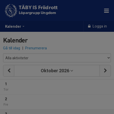
TÄBY IS Friidrott
Löpargrupp Ungdom
Logga in
Kalender
Kalender
Gå till idag
|
Prenumerera
Oktober 2026
1
Tor
2
Fre