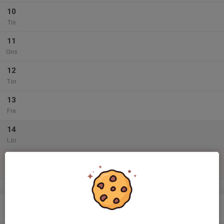
10
Tis
11
Ons
12
Tor
13
Fre
14
Lör
15
Sön
v.47
16
Mån