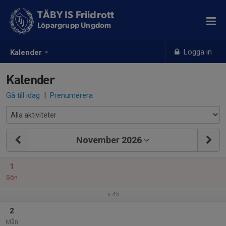
TÄBY IS Friidrott
Löpargrupp Ungdom
Logga in
Kalender
Kalender
Gå till idag
|
Prenumerera
November 2026
1
Sön
v.45
2
Mån