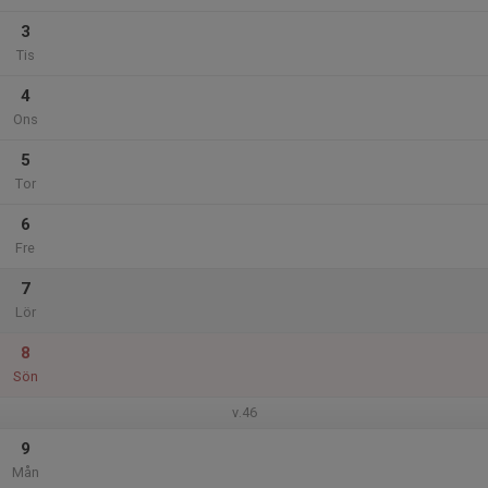
3
Tis
4
Ons
5
Tor
6
Fre
7
Lör
8
Sön
v.46
9
Mån