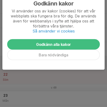
Godkänn kakor
17
Tis
Vi använder oss av kakor (cookies) för att vår
webbplats ska fungera bra för dig. De används
18
även för webbanalys i syfte att hjälpa oss att
Ons
förbättra våra tjänster.
Så använder vi cookies
19
Tor
Godkänn alla kakor
20
Fre
Bara nödvändiga
21
Lör
22
Sön
v.48
23
Mån