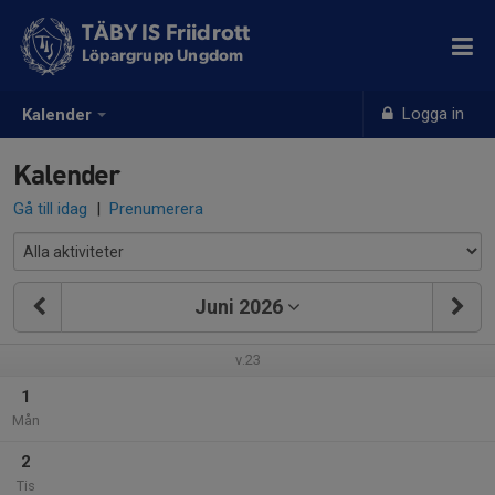
TÄBY IS Friidrott
Löpargrupp Ungdom
Logga in
Kalender
Kalender
Gå till idag
|
Prenumerera
Juni 2026
v.23
1
Mån
2
Tis