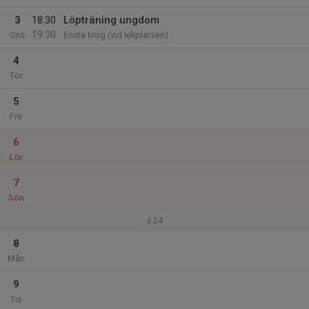
3
18:30
Löpträning ungdom
19:30
Ons
Ensta krog (vid lekplatsen)
4
Tor
5
Fre
6
Lör
7
Sön
v.24
8
Mån
9
Tis