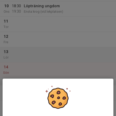
10
18:30
Löpträning ungdom
19:30
Ons
Ensta krog (vid lekplatsen)
11
Tor
12
Fre
13
Lör
14
Sön
v.25
15
Mån
16
Tis