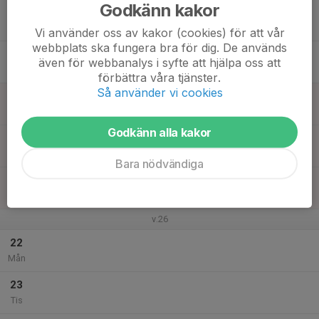
Godkänn kakor
17
Ons
Vi använder oss av kakor (cookies) för att vår
webbplats ska fungera bra för dig. De används
18
även för webbanalys i syfte att hjälpa oss att
Tor
förbättra våra tjänster.
Så använder vi cookies
19
Fre
Godkänn alla kakor
20
Lör
Bara nödvändiga
21
Sön
v.26
22
Mån
23
Tis