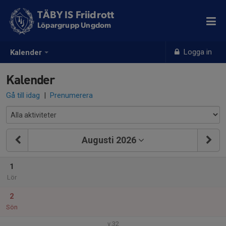
TÄBY IS Friidrott
Löpargrupp Ungdom
Logga in
Kalender
Kalender
Gå till idag
|
Prenumerera
Augusti 2026
1
Lör
2
Sön
v.32