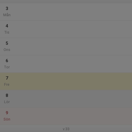
3
Mån
4
Tis
5
Ons
6
Tor
7
Fre
8
Lör
9
Sön
v.33