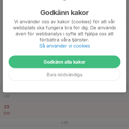
17
Godkänn kakor
Mån
Vi använder oss av kakor (cookies) för att vår
18
webbplats ska fungera bra för dig. De används
Tis
även för webbanalys i syfte att hjälpa oss att
19
förbättra våra tjänster.
Så använder vi cookies
Ons
20
Godkänn alla kakor
Tor
21
Bara nödvändiga
Fre
22
Lör
23
Sön
v.35