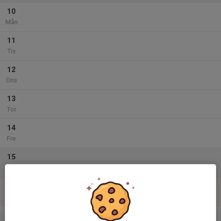
10
Mån
11
Tis
12
Ons
13
Tor
14
Fre
15
Lör
16
Sön
v.34