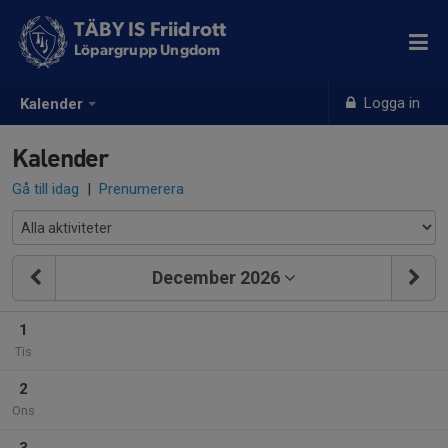
TÄBY IS Friidrott
Löpargrupp Ungdom
Logga in
Kalender
Kalender
Gå till idag
|
Prenumerera
December 2026
1
Tis
2
Ons