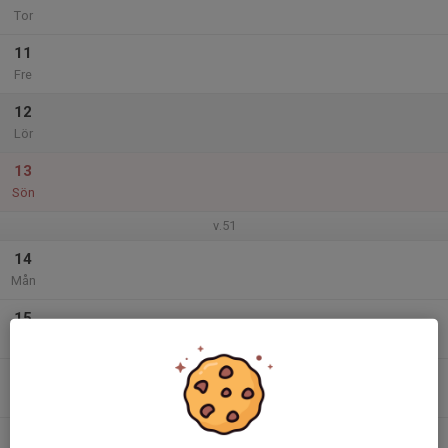
Tor
11
Fre
12
Lör
13
Sön
v.51
14
Mån
15
Tis
16
Ons
17