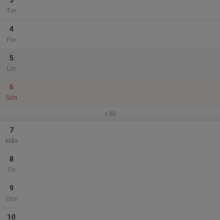
3
Tor
4
Fre
5
Lör
6
Sön
v.50
7
Mån
8
Tis
9
Ons
10