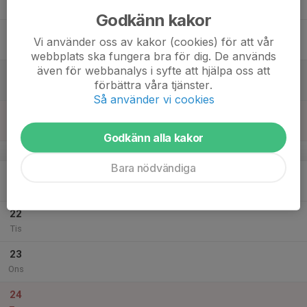
Tor
Godkänn kakor
18
Vi använder oss av kakor (cookies) för att vår
Fre
webbplats ska fungera bra för dig. De används
även för webbanalys i syfte att hjälpa oss att
19
förbättra våra tjänster.
Lör
Så använder vi cookies
20
Sön
Godkänn alla kakor
v.52
Bara nödvändiga
21
Mån
22
Tis
23
Ons
24