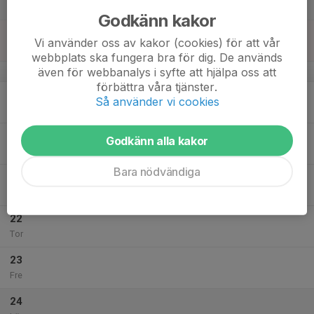
Lör
Godkänn kakor
18
10:00
Triangelkampen Del 2
Vi använder oss av kakor (cookies) för att vår
15:00
Sön
Enskede IP
webbplats ska fungera bra för dig. De används
även för webbanalys i syfte att hjälpa oss att
v.21
förbättra våra tjänster.
19
18:15
Träning
Så använder vi cookies
19:30
Mån
Friplassen
20
Godkänn alla kakor
Tis
Bara nödvändiga
21
Ons
22
Tor
23
Fre
24