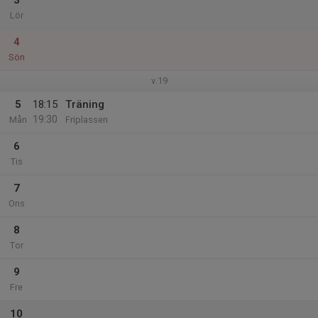
3
Lör
4
Sön
v.19
5
18:15
Träning
19:30
Mån
Friplassen
6
Tis
7
Ons
8
Tor
9
Fre
10