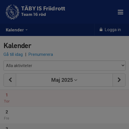
TÄBY IS Friidrott
Team 16 röd
Logga in
Kalender
Kalender
Gå till idag
|
Prenumerera
Maj 2025
1
Tor
2
Fre