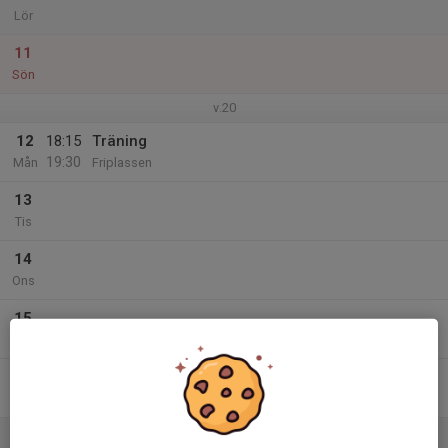
Lör
11
Sön
v.20
12
18:15
Träning
19:30
Mån
Friplassen
13
Tis
14
Ons
15
Tor
16
Fre
17