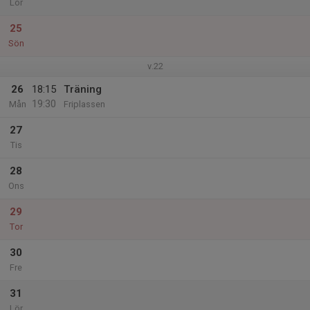
Lör
25
Sön
v.22
26
18:15
Träning
19:30
Mån
Friplassen
27
Tis
28
Ons
29
Tor
30
Fre
31
Lör