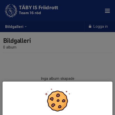
TÄBY IS Friidrott
Team 16 röd
Logga in
Bildgalleri
Bildgalleri
0 album
Inga album skapade