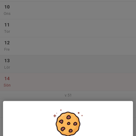
10
Ons
11
Tor
12
Fre
13
Lör
14
Sön
v.51
15
19:00
Julavslutning Friidrott inomhusträning
20:00
Mån
Näsbyparksskola
16
Tis