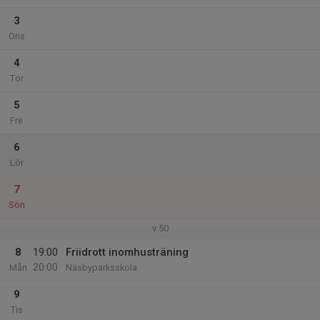
3
Ons
4
Tor
5
Fre
6
Lör
7
Sön
v.50
8
19:00
Friidrott inomhusträning
20:00
Mån
Näsbyparksskola
9
Tis