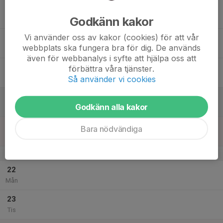
17
Godkänn kakor
Ons
Vi använder oss av kakor (cookies) för att vår
18
webbplats ska fungera bra för dig. De används
Tor
även för webbanalys i syfte att hjälpa oss att
19
förbättra våra tjänster.
Så använder vi cookies
Fre
20
Godkänn alla kakor
Lör
21
Bara nödvändiga
Sön
v.52
22
Mån
23
Tis