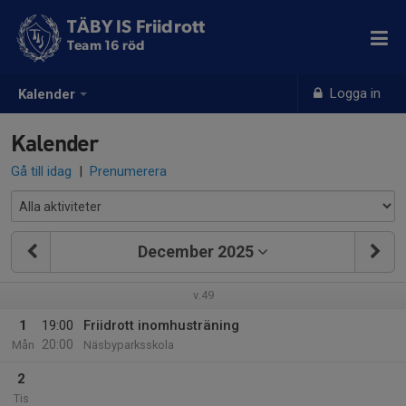
TÄBY IS Friidrott
Team 16 röd
Logga in
Kalender
Kalender
Gå till idag
|
Prenumerera
December 2025
v.49
1
19:00
Friidrott inomhusträning
20:00
Mån
Näsbyparksskola
2
Tis