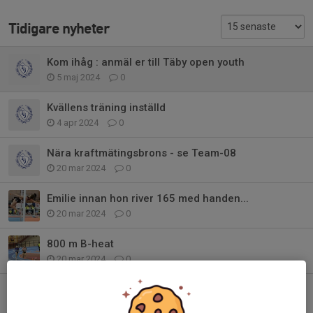
Tidigare nyheter
Kom ihåg : anmäl er till Täby open youth
5 maj 2024
0
Kvällens träning inställd
4 apr 2024
0
Nära kraftmätingsbrons - se Team-08
20 mar 2024
0
Emilie innan hon river 165 med handen...
20 mar 2024
0
800 m B-heat
20 mar 2024
0
800 m C-heat
20 mar 2024
0