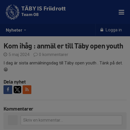
TÄBY IS Friidrott
Team 08
Logga in
Nyheter
Kom ihåg : anmäl er till Täby open youth
5 maj 2024
0 kommentarer
I dag är sista anmälningsdag till Täby open youth . Tänk på det.
😁
Dela nyhet
Kommentarer