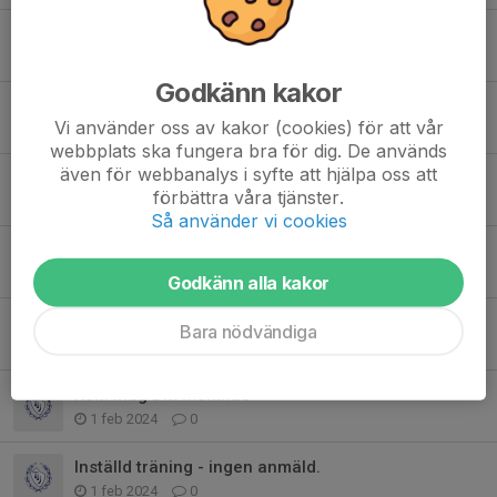
800 m A-heat
20 mar 2024
0
Godkänn kakor
De tappra kraftmätningskillarna Victor och William
Vi använder oss av kakor (cookies) för att vår
20 mar 2024
0
webbplats ska fungera bra för dig. De används
även för webbanalys i syfte att hjälpa oss att
TIS nära brons på kraftmätningen
förbättra våra tjänster.
20 mar 2024
3
Så använder vi cookies
Inställd träning to 14/3
14 mar 2024
0
Godkänn alla kakor
Kom ihåg att anmäla er!!!
Bara nödvändiga
11 feb 2024
0
Kom ihåg DM inomhus
1 feb 2024
0
Inställd träning - ingen anmäld.
1 feb 2024
0