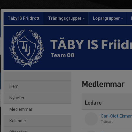
Täby IS Friidrott
Träningsgrupper
Löpargrupper
TÄBY IS Friid
Team 08
Medlemmar
Hem
Nyheter
Ledare
Medlemmar
Carl-Olof Ekma
Kalender
Tränare