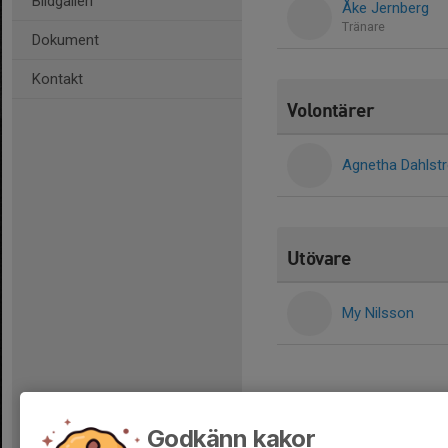
Bildgalleri
Åke Jernberg
Tränare
Dokument
Kontakt
Volontärer
Agnetha Dahlst
Utövare
My Nilsson
Godkänn kakor