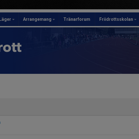
Läger
Arrangemang
Tränarforum
Friidrottsskolan
rott
n