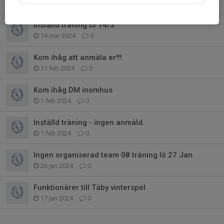
20 mar 2024
3
Inställd träning to 14/3
14 mar 2024
0
Kom ihåg att anmäla er!!!
11 feb 2024
0
Kom ihåg DM inomhus
1 feb 2024
0
Inställd träning - ingen anmäld.
1 feb 2024
0
Ingen organiserad team 08 träning lö 27 Jan.
26 jan 2024
0
Funktionärer till Täby vinterspel
17 jan 2024
0