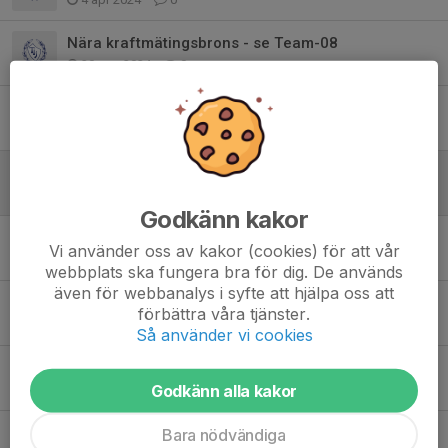
Nära kraftmätingsbrons - se Team-08
20 mar 2024
0
Emilie innan hon river 165 med handen...
20 mar 2024
0
800 m B-heat
20 mar 2024
0
Godkänn kakor
800 m C-heat
Vi använder oss av kakor (cookies) för att vår
20 mar 2024
0
webbplats ska fungera bra för dig. De används
även för webbanalys i syfte att hjälpa oss att
800 m A-heat
förbättra våra tjänster.
20 mar 2024
0
Så använder vi cookies
De tappra kraftmätningskillarna Victor och William
Godkänn alla kakor
20 mar 2024
0
TIS nära brons på kraftmätningen
Bara nödvändiga