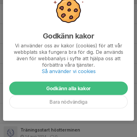
Triangelkampen 2025
8 sep 2025
0
Kick off inför Triangelkampen 15/3-2025
Godkänn kakor
11 feb 2025
0
Vi använder oss av kakor (cookies) för att vår
Funktionärer till Täby Vinterspel
webbplats ska fungera bra för dig. De används
2 jan 2025
0
även för webbanalys i syfte att hjälpa oss att
förbättra våra tjänster.
Täby vinterspel anmälan öppen
Så använder vi cookies
13 dec 2024
0
Godkänn alla kakor
Instruktioner för bingolotter
24 nov 2024
0
Bara nödvändiga
Inomhussäsongen drar igång!
6 okt 2024
0
Träningsstart höstterminen
14 aug 2024
0