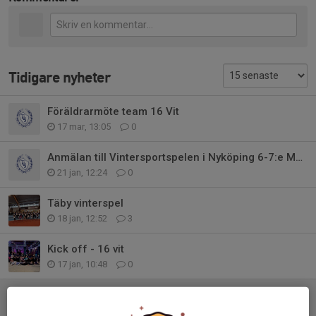
Tidigare nyheter
Föräldrarmöte team 16 Vit
17 mar, 13:05
0
Anmälan till Vintersportspelen i Nyköping 6-7:e Mars
21 jan, 12:24
0
Täby vinterspel
18 jan, 12:52
3
Kick off - 16 vit
17 jan, 10:48
0
Inställd träning 13/9-2025
8 sep 2025
0