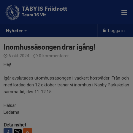
TÄBY IS Friidrott
Team 16 Vit
Logga in
Nyheter
Inomhussäsongen drar igång!
6 okt 2024
0 kommentarer
Hej!
Igår avslutades utomhussäsongen i vackert höstväder. Från och
med lördag den 12 oktober tränar vi inomhus i Näsby Parkskolan
samma tid, dvs 11-12:15.
Hälsar
Ledarna
Dela nyhet