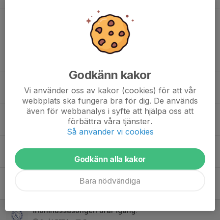
Inställd träning 13/9-2025
8 sep 2025
0
Triangelkampen 2025
8 sep 2025
0
Godkänn kakor
Kick off inför Triangelkampen 15/3-2025
Vi använder oss av kakor (cookies) för att vår
11 feb 2025
0
webbplats ska fungera bra för dig. De används
även för webbanalys i syfte att hjälpa oss att
Funktionärer till Täby Vinterspel
förbättra våra tjänster.
2 jan 2025
0
Så använder vi cookies
Täby vinterspel anmälan öppen
13 dec 2024
0
Godkänn alla kakor
Instruktioner för bingolotter
Bara nödvändiga
24 nov 2024
0
Inomhussäsongen drar igång!