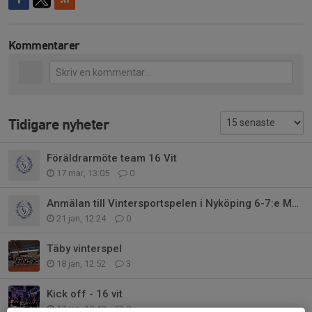
Kommentarer
Tidigare nyheter
Föräldrarmöte team 16 Vit
17 mar, 13:05
0
Anmälan till Vintersportspelen i Nyköping 6-7:e Mars
21 jan, 12:24
0
Täby vinterspel
18 jan, 12:52
3
Kick off - 16 vit
17 jan, 10:48
0