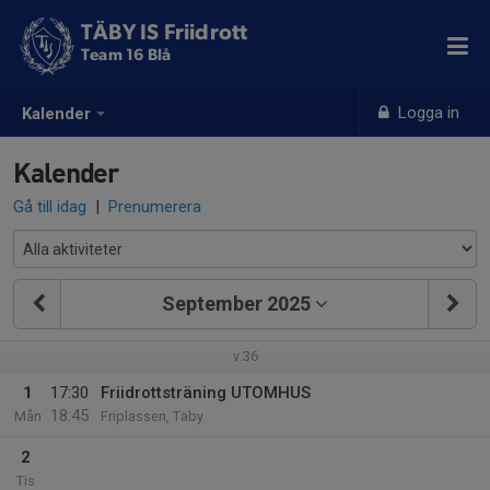
TÄBY IS Friidrott
Team 16 Blå
Logga in
Kalender
Kalender
Gå till idag
|
Prenumerera
September 2025
v.36
1
17:30
Friidrottsträning UTOMHUS
18:45
Mån
Friplassen, Täby
2
Tis