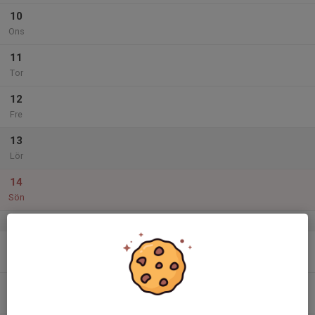
10
Ons
11
Tor
12
Fre
13
Lör
14
Sön
v.38
15
17:30
Friidrottsträning UTOMHUS
18:45
Mån
Friplassen, Täby
16
Tis