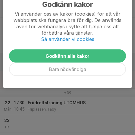
Godkänn kakor
17
Ons
Vi använder oss av kakor (cookies) för att vår
webbplats ska fungera bra för dig. De används
18
även för webbanalys i syfte att hjälpa oss att
Tor
förbättra våra tjänster.
Så använder vi cookies
19
Fre
Godkänn alla kakor
20
Lör
Bara nödvändiga
21
Sön
v.39
22
17:30
Friidrottsträning UTOMHUS
18:45
Mån
Friplassen, Täby
23
Tis