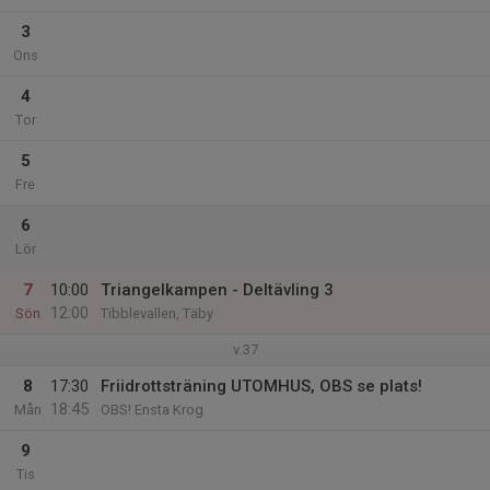
3
Ons
4
Tor
5
Fre
6
Lör
7
10:00
Triangelkampen - Deltävling 3
12:00
Sön
Tibblevallen, Täby
v.37
8
17:30
Friidrottsträning UTOMHUS, OBS se plats!
18:45
Mån
OBS! Ensta Krog
9
Tis