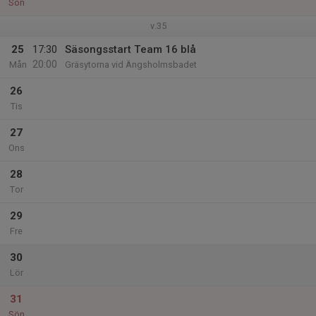
Sön
v.35
25
17:30
Säsongsstart Team 16 blå
20:00
Mån
Gräsytorna vid Ängsholmsbadet
26
Tis
27
Ons
28
Tor
29
Fre
30
Lör
31
Sön