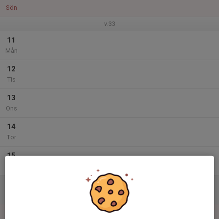
Sön
v.33
11
Mån
12
Tis
13
Ons
14
Tor
15
Fre
16
Lör
17