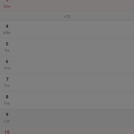
3
Sön
v.32
4
Mån
5
Tis
6
Ons
7
Tor
8
Fre
9
Lör
10