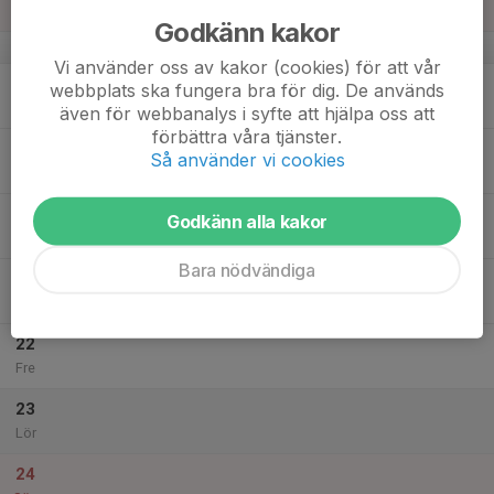
Sön
Godkänn kakor
v.34
Vi använder oss av kakor (cookies) för att vår
18
webbplats ska fungera bra för dig. De används
Mån
även för webbanalys i syfte att hjälpa oss att
förbättra våra tjänster.
19
Så använder vi cookies
Tis
20
Godkänn alla kakor
Ons
Bara nödvändiga
21
Tor
22
Fre
23
Lör
24