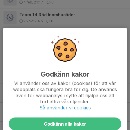
4 feb, 21:17
0
Team 14 Röd Inomhustider
25 okt 2025
0
Team 14 Röd - välkomna till friidrottsträningen - start mån 18/8
13 aug 2025
0
Nyköpingsläger 2025
8 mar 2025
3
Triangelkampen 2025
Godkänn kakor
21 feb 2025
0
Vi använder oss av kakor (cookies) för att vår
webbplats ska fungera bra för dig. De används
Måndagsträningarna - 18.25 i omklädningsrummet
även för webbanalys i syfte att hjälpa oss att
23 jan 2025
0
förbättra våra tjänster.
Så använder vi cookies
Tävlingsläger Nyköping 7-8 Mars
20 jan 2025
0
Godkänn alla kakor
Information om Täby Vinterspel lö 18/1