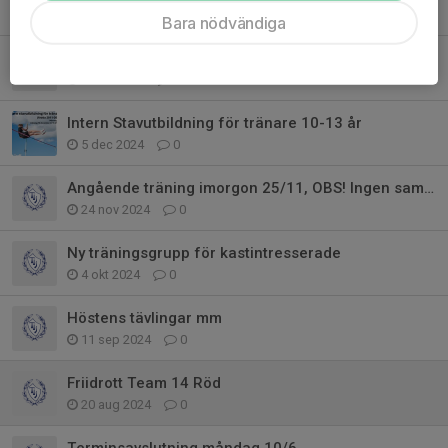
15 jan 2025
0
Bara nödvändiga
Information om läger (2-3/1) och Täby Vinterspel (18/1)
8 dec 2024
1
Intern Stavutbildning för tränare 10-13 år
5 dec 2024
0
Angående träning imorgon 25/11, OBS! Ingen samling 19.40 för föräldrar.
24 nov 2024
0
Ny träningsgrupp för kastintresserade
4 okt 2024
0
Höstens tävlingar mm
11 sep 2024
0
Friidrott Team 14 Röd
20 aug 2024
0
Terminsavslutning måndag 10/6