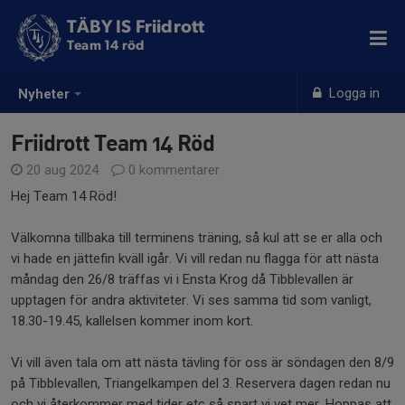
TÄBY IS Friidrott
Team 14 röd
Logga in
Nyheter
Friidrott Team 14 Röd
20 aug 2024
0 kommentarer
Hej Team 14 Röd!
Välkomna tillbaka till terminens träning, så kul att se er alla och
vi hade en jättefin kväll igår. Vi vill redan nu flagga för att nästa
måndag den 26/8 träffas vi i Ensta Krog då Tibblevallen är
upptagen för andra aktiviteter. Vi ses samma tid som vanligt,
18.30-19.45, kallelsen kommer inom kort.
Vi vill även tala om att nästa tävling för oss är söndagen den 8/9
på Tibblevallen, Triangelkampen del 3. Reservera dagen redan nu
och vi återkommer med tider etc så snart vi vet mer. Hoppas att