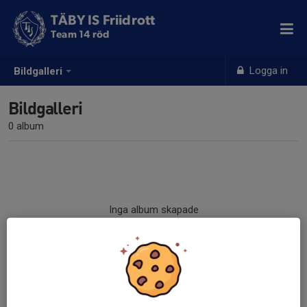
TÄBY IS Friidrott
Team 14 röd
Logga in
Bildgalleri
Bildgalleri
0 album
Inga album skapade