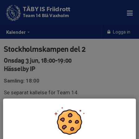
TÄBY IS Friidrott
Team 14 Blå Vaxholm
Logga in
Kalender
Stockholmskampen del 2
Onsdag 3 jun, 18:00-19:00
Hässelby IP
Samling: 18:00
Se separat kallelse för Team 14.
FP12: 800m hinder, stav(F)/tresteg(P), spjut, 5x60m