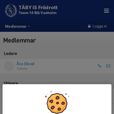
TÄBY IS Friidrott
Team 14 Blå Vaxholm
Logga in
Medlemmar
Medlemmar
Ledare
Åsa Dikvall
Tränare
Utövare
Alva Stjernberg
Eddie Lundberg