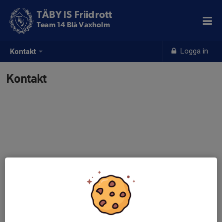
TÄBY IS Friidrott
Team 14 Blå Vaxholm
Logga in
Kontakt
Kontakt