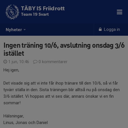
TÄBY IS Friidrott
Team 19 Svart
Logga in
Nyheter
Ingen träning 10/6, avslutning onsdag 3/6
istället
1 jun, 10:46
0 kommentarer
Hej igen,
Det visade sig att vi inte får ihop tränare till den 10/6, så vi får
tyvärr ställa in den. Sista träningen blir alltså nu på onsdag den
3/6 istället. Vi hoppas att vi ses där, annars önskar vi en fin
sommar!
Hälsningar,
Linus, Jonas och Daniel