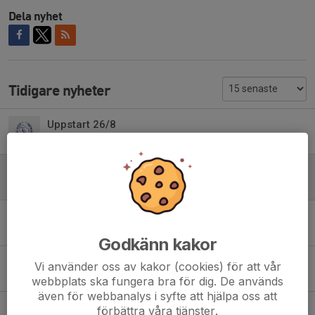
Dela nyhet
Tidigare nyheter
Uppstart 26/8
Idag, 11:41
0
Ingen träning 10/6, avslutning onsdag 3/6 istället
1 jun, 10:46
0
Sista träning 10/6 innan sommaruppehåll
28 maj, 11:30
0
Godkänn kakor
TISkampen del två, 17/5 på Tibblevallen
Vi använder oss av kakor (cookies) för att vår
27 apr, 13:51
0
webbplats ska fungera bra för dig. De används
även för webbanalys i syfte att hjälpa oss att
Utomhusträningar efter påsklovsuppehåll
förbättra våra tjänster.