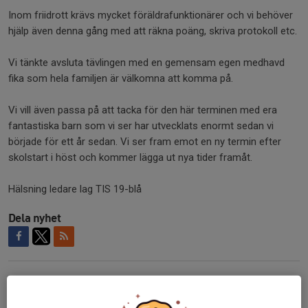
Inom friidrott krävs mycket föräldrafunktionärer och vi behöver
hjälp även denna gång med att räkna poäng, skriva protokoll etc.
Vi tänkte avsluta tävlingen med en gemensam egen medhavd
fika som hela familjen är välkomna att komma på.
Vi vill även passa på att tacka för den här terminen med era
fantastiska barn som vi ser har utvecklats enormt sedan vi
började för ett år sedan. Vi ser fram emot en ny termin efter
skolstart i höst och kommer lägga ut nya tider framåt.
Hälsning ledare lag TIS 19-blå
Dela nyhet
Tidigare nyheter