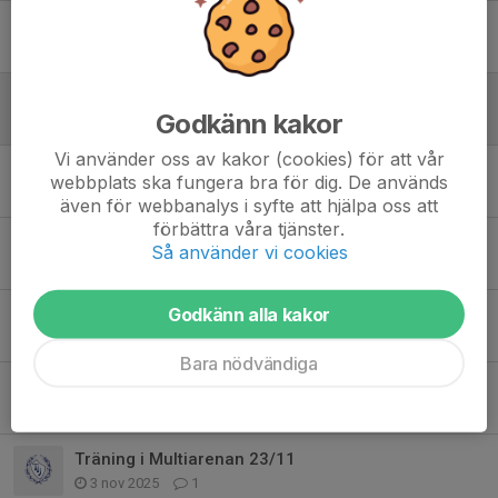
Glädjeruset 22 aug
1 jul, 14:50
0
TIS-kampen och avslutning
Godkänn kakor
28 maj, 22:54
0
Vi använder oss av kakor (cookies) för att vår
Träning utomhus
webbplats ska fungera bra för dig. De används
1 apr, 13:56
0
även för webbanalys i syfte att hjälpa oss att
förbättra våra tjänster.
TIS-kampen lag 19-blå
Så använder vi cookies
27 mar, 12:20
0
Godkänn alla kakor
Ingen träning 24/11
18 nov 2025
0
Bara nödvändiga
Ny hall from måndag
7 nov 2025
0
Träning i Multiarenan 23/11
3 nov 2025
1