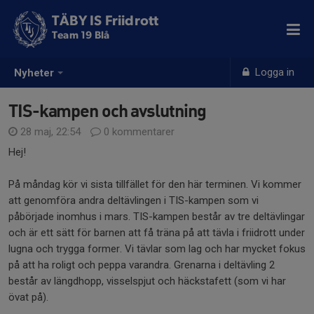
TÄBY IS Friidrott
Team 19 Blå
Logga in
Nyheter
TIS-kampen och avslutning
28 maj, 22:54
0 kommentarer
Hej!
På måndag kör vi sista tillfället för den här terminen. Vi kommer
att genomföra andra deltävlingen i TIS-kampen som vi
påbörjade inomhus i mars. TIS-kampen består av tre deltävlingar
och är ett sätt för barnen att få träna på att tävla i friidrott under
lugna och trygga former. Vi tävlar som lag och har mycket fokus
på att ha roligt och peppa varandra. Grenarna i deltävling 2
består av längdhopp, visselspjut och häckstafett (som vi har
övat på).