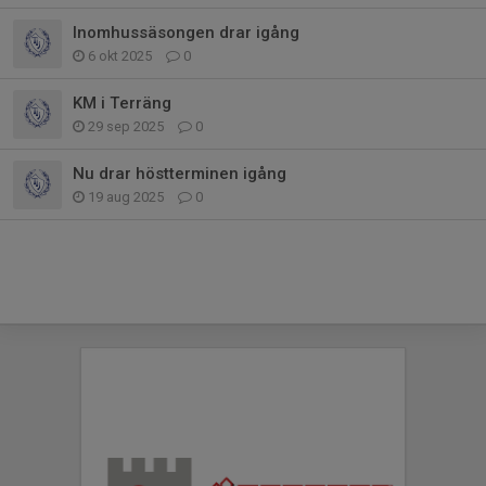
Inomhussäsongen drar igång
6 okt 2025
0
KM i Terräng
29 sep 2025
0
Nu drar höstterminen igång
19 aug 2025
0