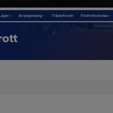
Läger
Arrangemang
Tränarforum
Friidrottsskolan
rott