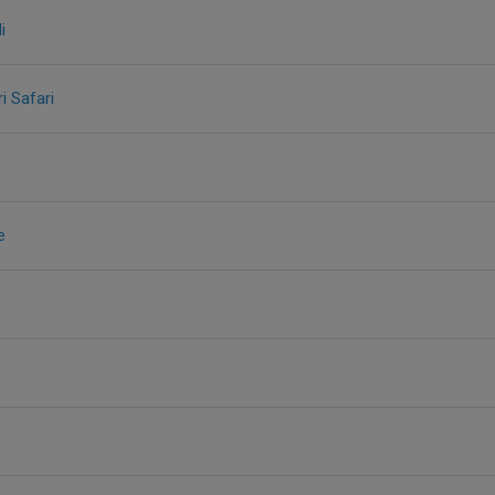
i
i Safari
e