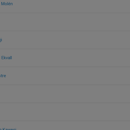
 Molén
ji
 Ekvall
stre
g Kawesi