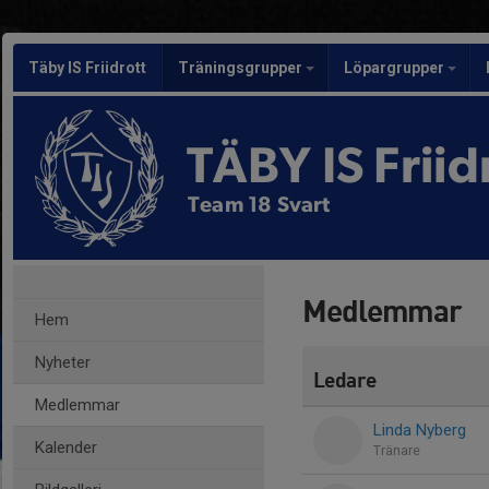
Täby IS Friidrott
Träningsgrupper
Löpargrupper
TÄBY IS Friid
Team 18 Svart
Medlemmar
Hem
Nyheter
Ledare
Medlemmar
Linda Nyberg
Kalender
Tränare