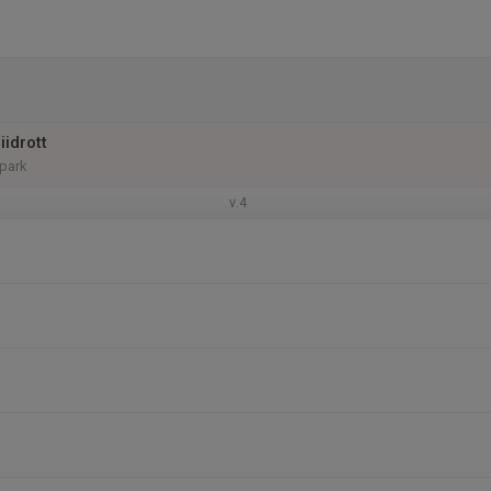
idrott
park
v.4