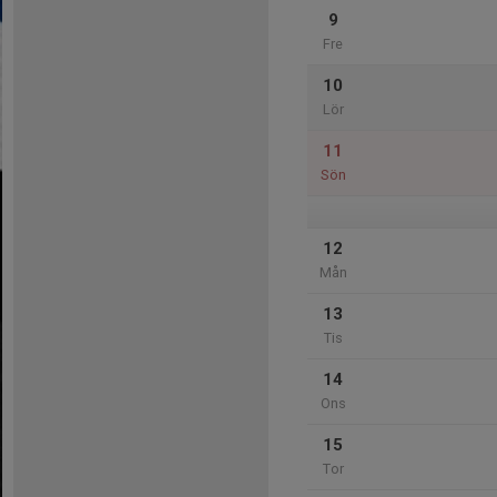
9
Fre
10
Lör
11
Sön
12
Mån
13
Tis
14
Ons
15
Tor