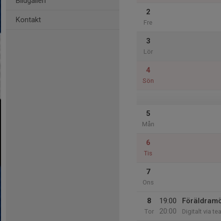
Bildgalleri
2
Kontakt
Fre
3
Lör
4
Sön
5
Mån
6
Tis
7
Ons
8
19:00
Föräldramö
20:00
Tor
Digitalt via t