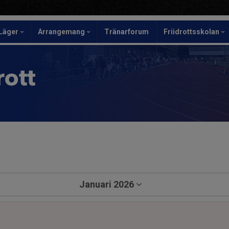
Läger
Arrangemang
Tränarforum
Friidrottsskolan
rott
a
Januari 2026