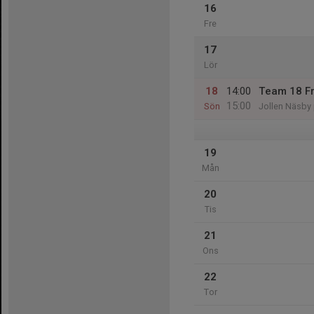
16
Fre
17
Lör
18
14:00
Team 18 Fri
15:00
Sön
Jollen Näsby 
19
Mån
20
Tis
21
Ons
22
Tor