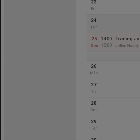
23
Fre
24
Lör
25
14:00
Träning Jo
15:00
Sön
Jollen Näsby 
26
Mån
27
Tis
28
Ons
29
Tor