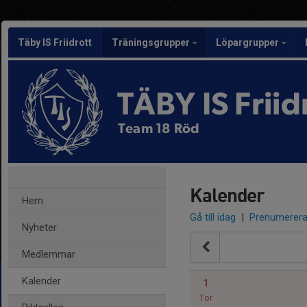
Täby IS Friidrott
Träningsgrupper
Löpargrupper
TÄBY IS Friid
Team 18 Röd
Kalender
Hem
Gå till idag
|
Prenumerer
Nyheter
Medlemmar
Kalender
1
Tor