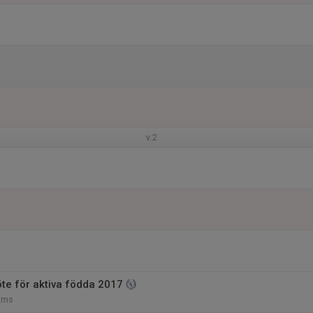
v.2
te för aktiva födda 2017
eams