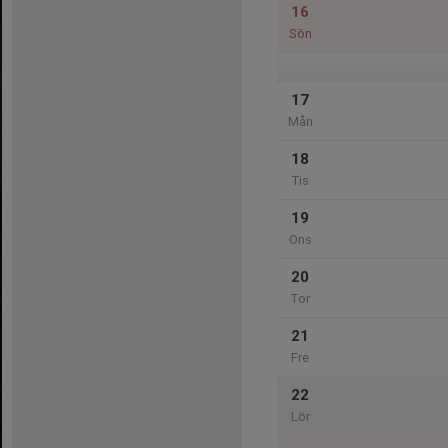
16
Sön
17
Mån
18
Tis
19
Ons
20
Tor
21
Fre
22
Lör