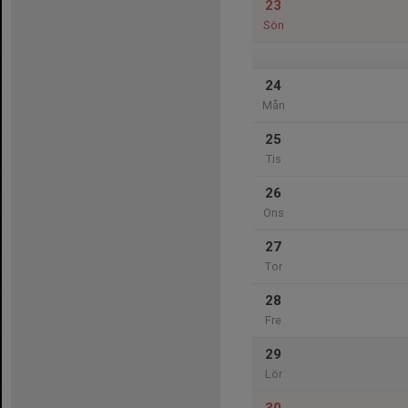
23
Sön
24
Mån
25
Tis
26
Ons
27
Tor
28
Fre
29
Lör