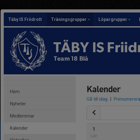
Täby IS Friidrott
Träningsgrupper
Löpargrupper
TÄBY IS Friid
Team 18 Blå
Kalender
Hem
Gå till idag
|
Prenumerer
Nyheter
Medlemmar
Kalender
1
Lör