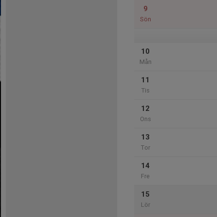
9
Sön
10
Mån
11
Tis
12
Ons
13
Tor
14
Fre
15
Lör