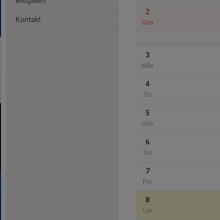
Bildgalleri
2
Kontakt
Sön
3
Mån
4
Tis
5
Ons
6
Tor
7
Fre
8
Lör