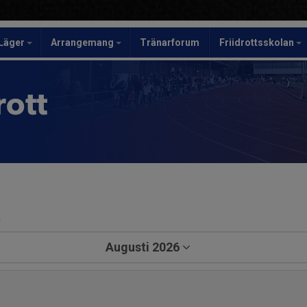
Läger
Arrangemang
Tränarforum
Friidrottsskolan
rott
a
Augusti 2026