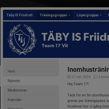
Täby IS Friidrott
Träningsgrupper
Löpargrupper
TÄBY IS Friid
Team 17 Vit
Inomhustränin
Hem
27 okt 2024
3 kom
Nyheter
Hej Team 17!
Medlemmar
Tack för en fin utomhussä
Kalender
grenar per träningspass o
höstlovet kör vi igång me