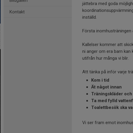
Bildgalleri
jättebra med goda möjlighe
koordinationsuppvärmning. 
Kontakt
inställd.
Första inomhusträningen 
Kallelser kommer att skick
ni anger om era barn kan 
utifrån hur många vi blir.
Att tänka på inför varje tr
Kom i tid
Ät något innan
Träningskläder och
Ta med fylld vattenf
Toalettbesök ska va
Vi ser fram emot inomhu