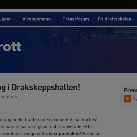
Läger
Arrangemang
Tränarforum
Friidrottsskolan
rott
g i Drakskeppshallen!
Pren
mentarer
Ny
song under hösten på Friplassen! Vi har kört två
ch barnen har varit glada och motiverade. Efter
d inomhusträningen i
Drakskeppshallen
! Hallen är