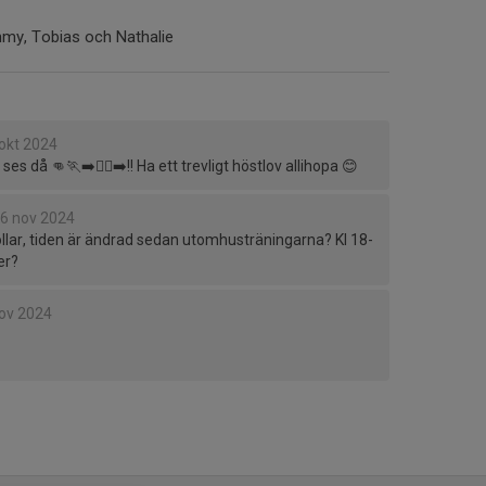
mmy, Tobias och Nathalie
okt 2024
s då 👊🏃‍➡️🏃‍♀️‍➡️!! Ha ett trevligt höstlov allihopa 😊
6 nov 2024
llar, tiden är ändrad sedan utomhusträningarna? Kl 18-
er?
ov 2024