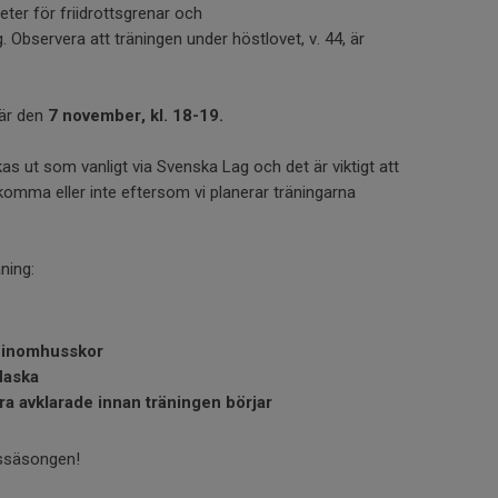
ter för friidrottsgrenar och
Observera att träningen under höstlovet, v. 44, är
är den
7 november, kl. 18-19.
as ut som vanligt via Svenska Lag och det är viktigt att
komma eller inte eftersom vi planerar träningarna
äning:
 inomhusskor
laska
ra avklarade innan träningen börjar
ssäsongen!