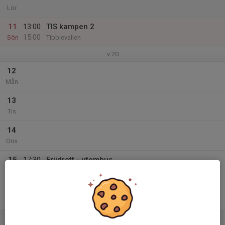
Lör
11
13:00
TIS kampen 2
15:00
Sön
Tibblevallen
v.20
12
Mån
13
Tis
14
Ons
15
17:30
Friidrott - utomhus
18:30
Tor
Friplassen Vallatorp
16
Fre
17