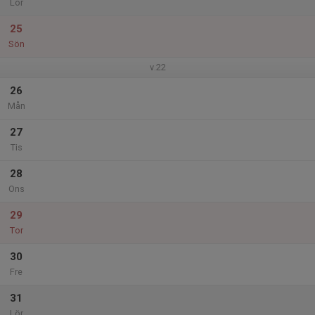
Lör
25
Sön
v.22
26
Mån
27
Tis
28
Ons
29
Tor
30
Fre
31
Lör