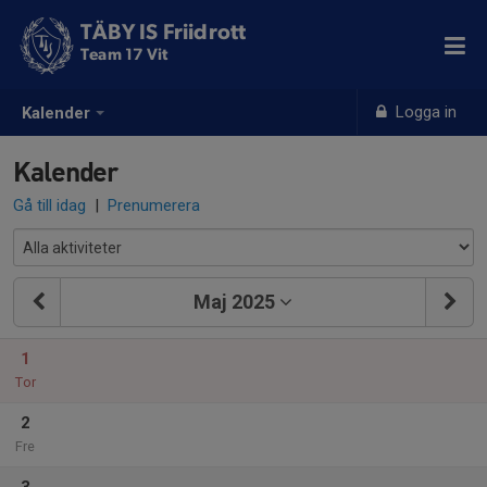
TÄBY IS Friidrott
Team 17 Vit
Logga in
Kalender
Kalender
Gå till idag
|
Prenumerera
Maj 2025
1
Tor
2
Fre