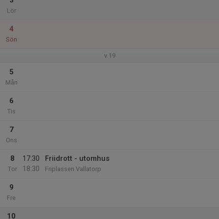
3
Lör
4
Sön
v.19
5
Mån
6
Tis
7
Ons
8
17:30
Friidrott - utomhus
18:30
Tor
Friplassen Vallatorp
9
Fre
10