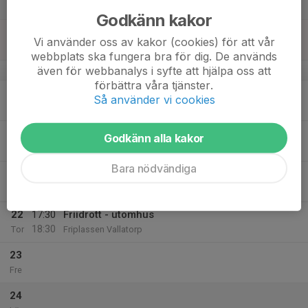
Lör
Godkänn kakor
18
Vi använder oss av kakor (cookies) för att vår
Sön
webbplats ska fungera bra för dig. De används
även för webbanalys i syfte att hjälpa oss att
v.21
förbättra våra tjänster.
19
Så använder vi cookies
Mån
20
Godkänn alla kakor
Tis
Bara nödvändiga
21
Ons
22
17:30
Friidrott - utomhus
18:30
Tor
Friplassen Vallatorp
23
Fre
24