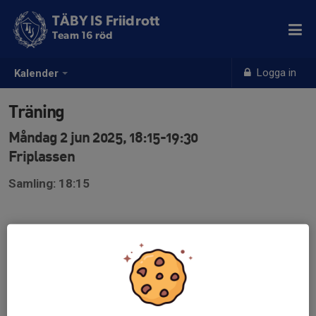
TÄBY IS Friidrott
Team 16 röd
Logga in
Kalender
Träning
Måndag 2 jun 2025, 18:15-19:30
Friplassen
Samling: 18:15