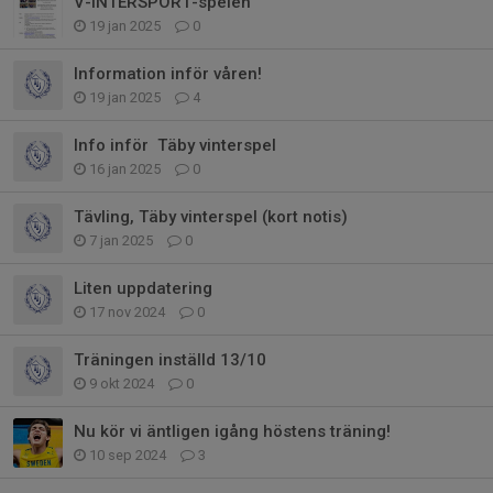
V-INTERSPORT-spelen
19 jan 2025
0
Information inför våren!
19 jan 2025
4
Info inför Täby vinterspel
16 jan 2025
0
Tävling, Täby vinterspel (kort notis)
7 jan 2025
0
Liten uppdatering
17 nov 2024
0
Träningen inställd 13/10
9 okt 2024
0
Nu kör vi äntligen igång höstens träning!
10 sep 2024
3