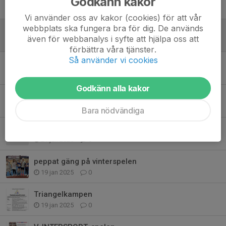
Godkänn kakor
14 jan, 08:41
0
Vi använder oss av kakor (cookies) för att vår
webbplats ska fungera bra för dig. De används
Årets första tävling
även för webbanalys i syfte att hjälpa oss att
7 jan, 09:30
0
förbättra våra tjänster.
Så använder vi cookies
Trinangelkampen 7september
31 aug 2025
0
Godkänn alla kakor
Nu är det dags igen!
24 aug 2025
0
Bara nödvändiga
Uppdatering inför Vintersportspelen
21 jan 2025
0
peppat gäng på vinterspelen
19 jan 2025
0
Triangelkampen
19 jan 2025
0