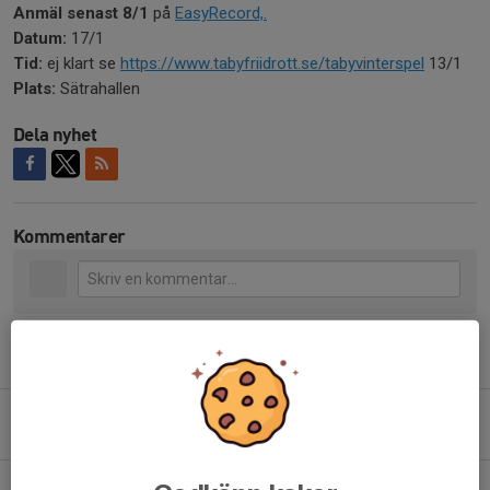
Anmäl senast 8/1
på
EasyRecord,.
Datum:
17/1
Tid:
ej klart se
https://www.tabyfriidrott.se/tabyvinterspel
13/1
Plats:
Sätrahallen
Dela nyhet
Kommentarer
Tidigare nyheter
Vintersportspelen i Nyköping
26 jan, 17:27
0
Funktionärsuppdrag