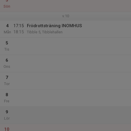
3
Sön
v.10
4
17:15
Friidrottsträning INOMHUS
18:15
Mån
Tibble 5, Tibblehallen
5
Tis
6
Ons
7
Tor
8
Fre
9
Lör
10