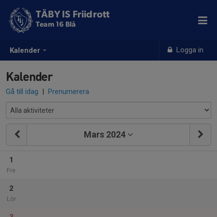
TÄBY IS Friidrott
Team 16 Blå
Logga in
Kalender
Kalender
Gå till idag
|
Prenumerera
Mars 2024
1
Fre
2
Lör