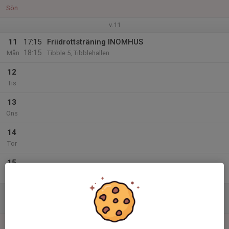
Sön
v.11
11
17:15
Friidrottsträning INOMHUS
18:15
Mån
Tibble 5, Tibblehallen
12
Tis
13
Ons
14
Tor
15
Fre
16
Lör
17
09:00
Tävling: Lilla Hammarbyspelen