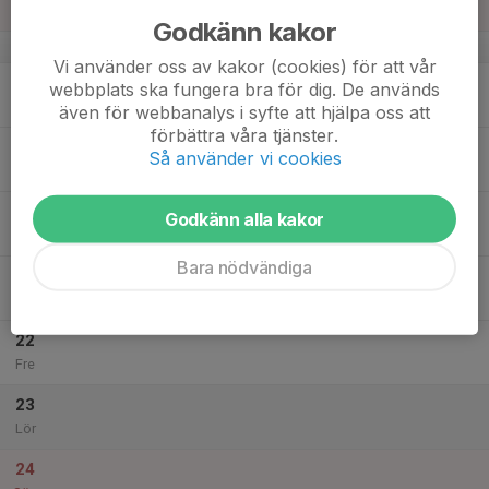
10:45
Sön
Sätra Friidrottshall
Godkänn kakor
v.12
Vi använder oss av kakor (cookies) för att vår
18
17:15
Friidrottsträning INOMHUS
webbplats ska fungera bra för dig. De används
18:15
Mån
Tibble 5, Tibblehallen
även för webbanalys i syfte att hjälpa oss att
förbättra våra tjänster.
19
Så använder vi cookies
Tis
20
Godkänn alla kakor
Ons
Bara nödvändiga
21
Tor
22
Fre
23
Lör
24