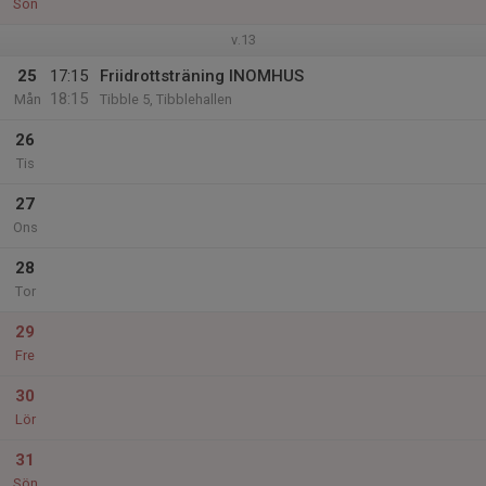
Sön
v.13
25
17:15
Friidrottsträning INOMHUS
18:15
Mån
Tibble 5, Tibblehallen
26
Tis
27
Ons
28
Tor
29
Fre
30
Lör
31
Sön