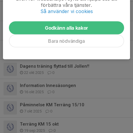
förbättra våra tjänster.
Julavslutning och föräldramöte
Så använder vi cookies
3 dec 2025
0
Bingolotter
Godkänn alla kakor
3 dec 2025
0
Bara nödvändiga
VIKTIG Information - Team 15 Röd
12 nov 2025
0
Dagens träning flyttad till Jollen!!
22 okt 2025
0
Information Innesäsongen
16 okt 2025
0
Påminnelse KM Terräng 15/10
7 okt 2025
0
Terräng KM 15 okt
19 sep 2025
0