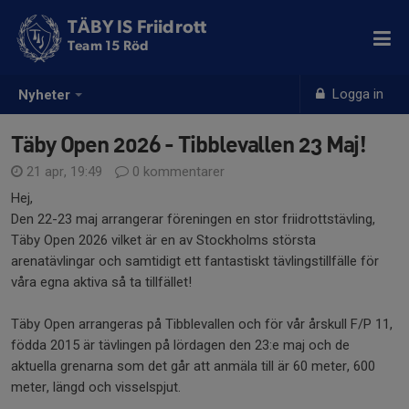
TÄBY IS Friidrott
Team 15 Röd
Logga in
Nyheter
Täby Open 2026 - Tibblevallen 23 Maj!
21 apr, 19:49
0 kommentarer
Hej,
Den 22-23 maj arrangerar föreningen en stor friidrottstävling,
Täby Open 2026 vilket är en av Stockholms största
arenatävlingar och samtidigt ett fantastiskt tävlingstillfälle för
våra egna aktiva så ta tillfället!
Täby Open arrangeras på Tibblevallen och för vår årskull F/P 11,
födda 2015 är tävlingen på lördagen den 23:e maj och de
aktuella grenarna som det går att anmäla till är 60 meter, 600
meter, längd och visselspjut.