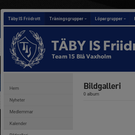
Täby IS Friidrott
Träningsgrupper
Löpargrupper
TÄBY IS Friid
Team 15 Blå Vaxholm
Bildgalleri
Hem
0 album
Nyheter
Medlemmar
Kalender