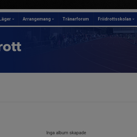
Läger
Arrangemang
Tränarforum
Friidrottsskolan
rott
Inga album skapade